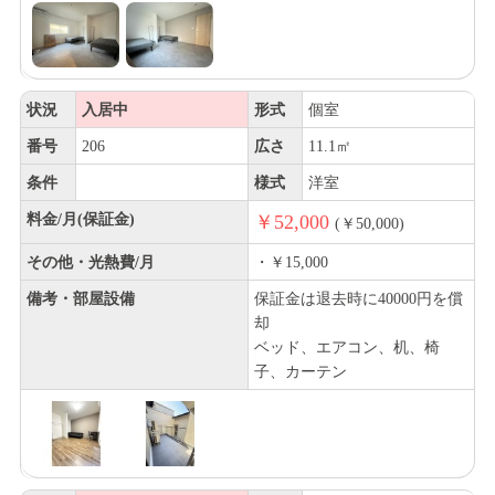
状況
入居中
形式
個室
番号
206
広さ
11.1㎡
条件
様式
洋室
料金/月(保証金)
￥52,000
(￥50,000)
その他・光熱費/月
・￥15,000
備考・部屋設備
保証金は退去時に40000円を償
却
ベッド、エアコン、机、椅
子、カーテン