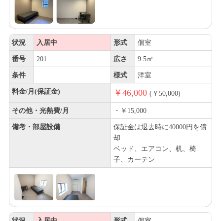
状況
入居中
形式
個室
番号
201
広さ
9.5㎡
条件
様式
洋室
料金/月(保証金)
￥46,000
(￥50,000)
その他・光熱費/月
・￥15,000
備考・部屋設備
保証金は退去時に40000円を償
却
ベッド、エアコン、机、椅
子、カーテン
状況
入居中
形式
個室