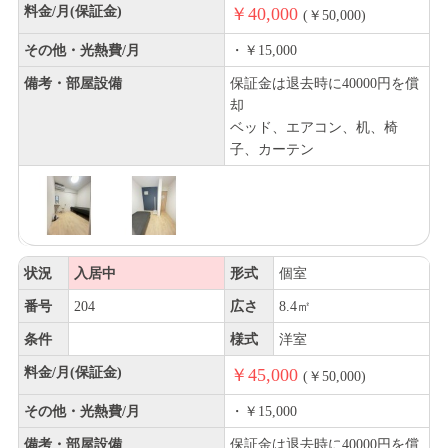
料金/月(保証金)
￥40,000
(￥50,000)
その他・光熱費/月
・￥15,000
備考・部屋設備
保証金は退去時に40000円を償
却
ベッド、エアコン、机、椅
子、カーテン
状況
入居中
形式
個室
番号
204
広さ
8.4㎡
条件
様式
洋室
料金/月(保証金)
￥45,000
(￥50,000)
その他・光熱費/月
・￥15,000
備考・部屋設備
保証金は退去時に40000円を償