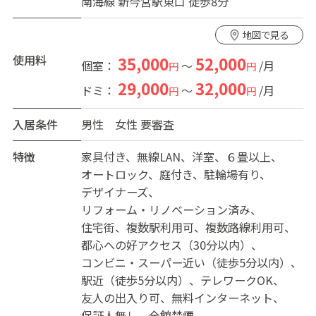
南海線 新今宮駅東口 徒歩8分
地図で見る
使用料
35,000
52,000
個室：
～
/月
円
円
29,000
32,000
ドミ：
～
/月
円
円
入居条件
男性
女性
要審査
特徴
家具付き
無線LAN
洋室
６畳以上
オートロック
庭付き
駐輪場有り
デザイナーズ
リフォーム・リノベーション済み
住宅街
複数駅利用可
複数路線利用可
都心への好アクセス（30分以内）
コンビニ・スーパー近い（徒歩5分以内）
駅近（徒歩5分以内）
テレワークOK
友人の出入り可
無料インターネット
保証人無し
全館禁煙