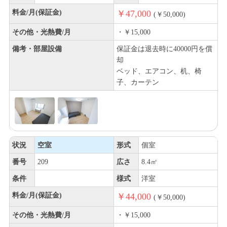
料金/月(保証金)
￥47,000
(￥50,000)
その他・光熱費/月
・￥15,000
備考・部屋設備
保証金は退去時に40000円を償
却
ベッド、エアコン、机、椅
子、カーテン
状況
空室
形式
個室
番号
209
広さ
8.4㎡
条件
様式
洋室
料金/月(保証金)
￥44,000
(￥50,000)
その他・光熱費/月
・￥15,000