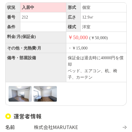
状況
入居中
形式
個室
番号
212
広さ
12.9㎡
条件
様式
洋室
料金/月(保証金)
￥50,000
(￥50,000)
その他・光熱費/月
・￥15,000
備考・部屋設備
保証金は退去時に40000円を償
却
ベッド、エアコン、机、椅
子、カーテン
運営者情報
名前
株式会社MARUTAKE