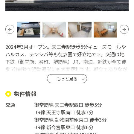
2024年3月オープン。天王寺駅徒歩5分キューズモールや
ハルカス、テンシバ等も徒歩圏で好立地です。交通は地
下鉄（御堂筋、谷町、堺筋線）JR、南海、近鉄が全て徒
歩5分前後で通勤通学にも大変便利です。都会でありなが
らゆっくりと時間が流れる下町にハウスがあります。入
もっと見る
居者様同士はもちろん近隣の方とも気軽に挨拶を交わせ
る温かいハウスです。ハウスはオープン前に全面リノベ
物件情報
ーションをしており外観、内装共にこだわりが詰まって
交通
御堂筋線 天王寺駅西口 徒歩5分
います。バルミューダやReFaなどの家電が揃うオシャレ
JR線 天王寺駅南口 徒歩7分
な空間で充実した生活を送ってください。
御堂筋線 動物園前駅東口 徒歩3分
JR線 新今宮駅東口 徒歩6分