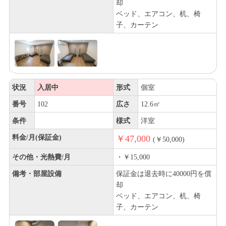
却
ベッド、エアコン、机、椅
子、カーテン
状況
入居中
形式
個室
番号
102
広さ
12.6㎡
条件
様式
洋室
料金/月(保証金)
￥47,000
(￥50,000)
その他・光熱費/月
・￥15,000
備考・部屋設備
保証金は退去時に40000円を償
却
ベッド、エアコン、机、椅
子、カーテン