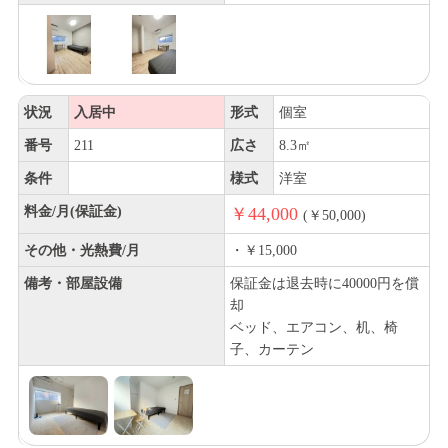
状況
入居中
形式
個室
番号
211
広さ
8.3㎡
条件
様式
洋室
料金/月(保証金)
￥44,000
(￥50,000)
その他・光熱費/月
・￥15,000
備考・部屋設備
保証金は退去時に40000円を償
却
ベッド、エアコン、机、椅
子、カーテン