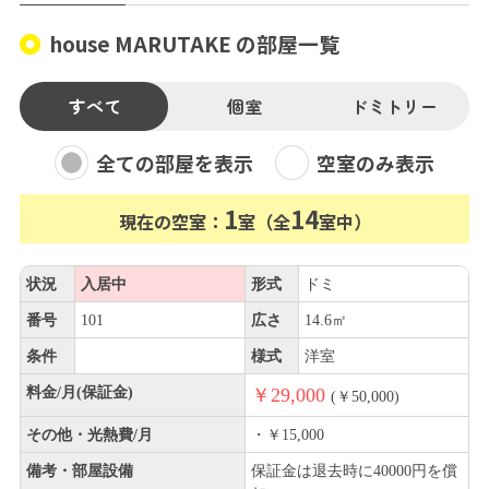
house MARUTAKE の部屋一覧
すべて
個室
ドミトリー
全ての部屋を表示
空室のみ表示
1
14
現在の空室：
室（全
室中）
状況
入居中
形式
ドミ
番号
101
広さ
14.6㎡
条件
様式
洋室
料金/月(保証金)
￥29,000
(￥50,000)
その他・光熱費/月
・￥15,000
備考・部屋設備
保証金は退去時に40000円を償