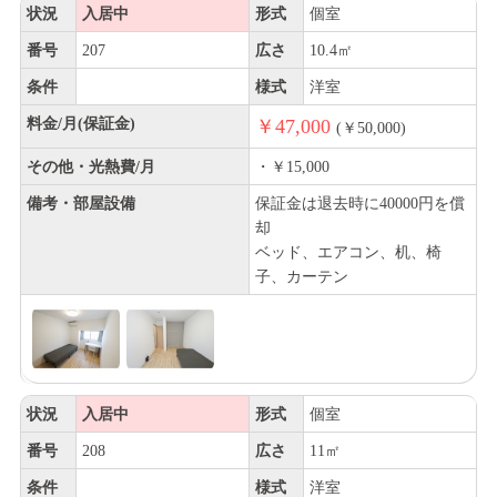
状況
入居中
形式
個室
番号
207
広さ
10.4㎡
条件
様式
洋室
料金/月(保証金)
￥47,000
(￥50,000)
その他・光熱費/月
・￥15,000
備考・部屋設備
保証金は退去時に40000円を償
却
ベッド、エアコン、机、椅
子、カーテン
状況
入居中
形式
個室
番号
208
広さ
11㎡
条件
様式
洋室