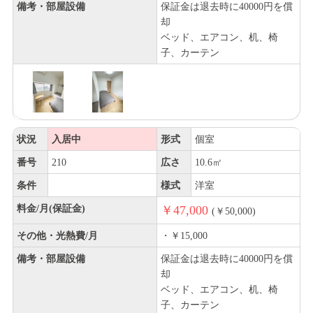
備考・部屋設備
保証金は退去時に40000円を償
却
ベッド、エアコン、机、椅
子、カーテン
状況
入居中
形式
個室
番号
210
広さ
10.6㎡
条件
様式
洋室
料金/月(保証金)
￥47,000
(￥50,000)
その他・光熱費/月
・￥15,000
備考・部屋設備
保証金は退去時に40000円を償
却
ベッド、エアコン、机、椅
子、カーテン