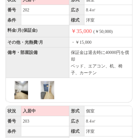
番号
202
広さ
8.4㎡
条件
様式
洋室
料金/月(保証金)
￥35,000
(￥50,000)
その他・光熱費/月
・￥15,000
備考・部屋設備
保証金は退去時に40000円を償
却
ベッド、エアコン、机、椅
子、カーテン
状況
入居中
形式
個室
番号
203
広さ
8.4㎡
条件
様式
洋室