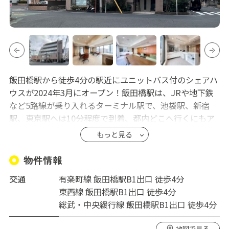
飯田橋駅から徒歩4分の駅近にユニットバス付のシェアハ
ウスが2024年3月にオープン！飯田橋駅は、JRや地下鉄
など5路線が乗り入れるターミナル駅で、池袋駅、新宿
駅、東京駅へは10分程度で到着、都内どこへ行くにもア
クセス最強です！個室には、お風呂、トイレ、ベランダ
もっと見る
がついており、5階の共有スペースには、広めのキッチン
ラウンジ、テラスがあります。周辺には飲食店やカフ
物件情報
ェ、スーパーだけでなく複合施設なども充実しており、
交通
有楽町線 飯田橋駅B1出口 徒歩4分
少し歩くと外濠や神田川の自然も堪能できます。住みや
東西線 飯田橋駅B1出口 徒歩4分
すく便利な街で充実したシェアハウス生活送ってみませ
総武・中央緩行線 飯田橋駅B1出口 徒歩4分
んか？
地図で見る