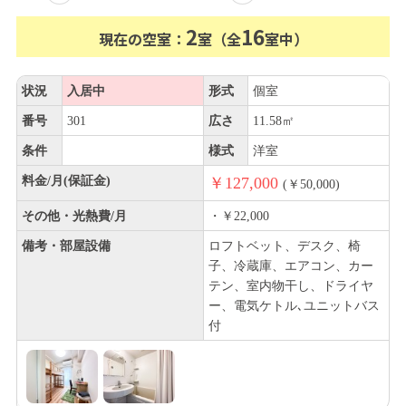
2
16
現在の空室：
室（全
室中）
状況
入居中
形式
個室
番号
301
広さ
11.58㎡
条件
様式
洋室
料金/月(保証金)
￥127,000
(￥50,000)
その他・光熱費/月
・￥22,000
備考・部屋設備
ロフトベット、デスク、椅
子、冷蔵庫、エアコン、カー
テン、室内物干し、ドライヤ
ー、電気ケトル､ユニットバス
付