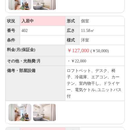
状況
入居中
形式
個室
番号
402
広さ
11.58㎡
条件
様式
洋室
料金/月(保証金)
￥127,000
(￥50,000)
その他・光熱費/月
・￥22,000
備考・部屋設備
ロフトベット、デスク、椅
子、冷蔵庫、エアコン、カー
テン、室内物干し、ドライヤ
ー、電気ケトル､ユニットバス
付