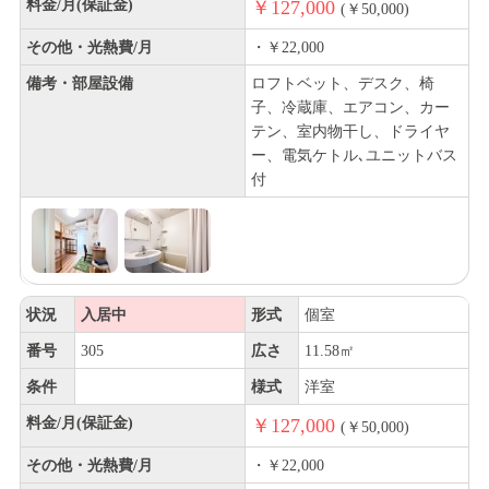
料金/月(保証金)
￥127,000
(￥50,000)
その他・光熱費/月
・￥22,000
備考・部屋設備
ロフトベット、デスク、椅
子、冷蔵庫、エアコン、カー
テン、室内物干し、ドライヤ
ー、電気ケトル､ユニットバス
付
状況
入居中
形式
個室
番号
305
広さ
11.58㎡
条件
様式
洋室
料金/月(保証金)
￥127,000
(￥50,000)
その他・光熱費/月
・￥22,000