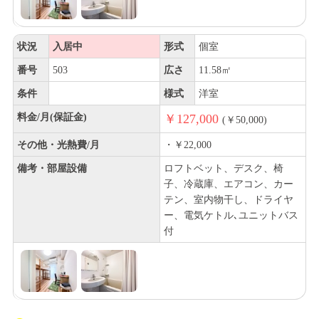
状況
入居中
形式
個室
番号
503
広さ
11.58㎡
条件
様式
洋室
料金/月(保証金)
￥127,000
(￥50,000)
その他・光熱費/月
・￥22,000
備考・部屋設備
ロフトベット、デスク、椅
子、冷蔵庫、エアコン、カー
テン、室内物干し、ドライヤ
ー、電気ケトル､ユニットバス
付