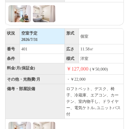
状況
空室予定
形式
個室
2026/7/31
番号
401
広さ
11.58㎡
条件
様式
洋室
料金/月(保証金)
￥127,000
(￥50,000)
その他・光熱費/月
・￥22,000
備考・部屋設備
ロフトベット、デスク、椅
子、冷蔵庫、エアコン、カー
テン、室内物干し、ドライヤ
ー、電気ケトル､ユニットバス
付