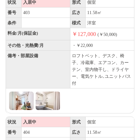
状況
入居中
形式
個室
番号
403
広さ
11.58㎡
条件
様式
洋室
料金/月(保証金)
￥127,000
(￥50,000)
その他・光熱費/月
・￥22,000
備考・部屋設備
ロフトベット、デスク、椅
子、冷蔵庫、エアコン、カー
テン、室内物干し、ドライヤ
ー、電気ケトル､ユニットバス
付
状況
入居中
形式
個室
番号
404
広さ
11.58㎡