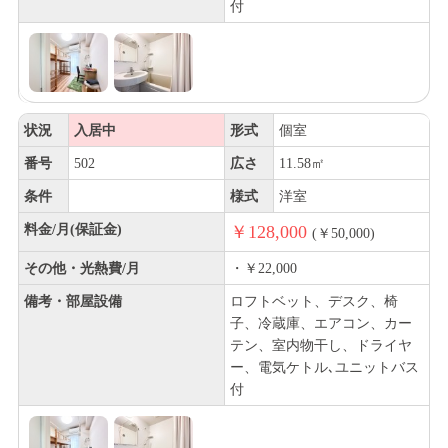
付
状況
入居中
形式
個室
番号
502
広さ
11.58㎡
条件
様式
洋室
料金/月(保証金)
￥128,000
(￥50,000)
その他・光熱費/月
・￥22,000
備考・部屋設備
ロフトベット、デスク、椅
子、冷蔵庫、エアコン、カー
テン、室内物干し、ドライヤ
ー、電気ケトル､ユニットバス
付