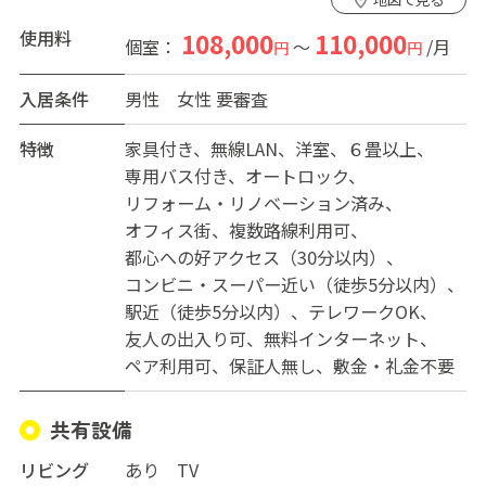
使用料
108,000
110,000
個室：
～
/月
円
円
入居条件
男性
女性
要審査
特徴
家具付き
無線LAN
洋室
６畳以上
専用バス付き
オートロック
リフォーム・リノベーション済み
オフィス街
複数路線利用可
都心への好アクセス（30分以内）
コンビニ・スーパー近い（徒歩5分以内）
駅近（徒歩5分以内）
テレワークOK
友人の出入り可
無料インターネット
ペア利用可
保証人無し
敷金・礼金不要
共有設備
リビング
あり TV