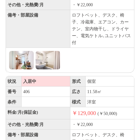
その他・光熱費/月
・￥22,000
備考・部屋設備
ロフトベット、デスク、椅
子、冷蔵庫、エアコン、カー
テン、室内物干し、ドライヤ
ー、電気ケトル､ユニットバス
付
状況
入居中
形式
個室
番号
406
広さ
11.58㎡
条件
様式
洋室
料金/月(保証金)
￥129,000
(￥50,000)
その他・光熱費/月
・￥22,000
備考・部屋設備
ロフトベット、デスク、椅