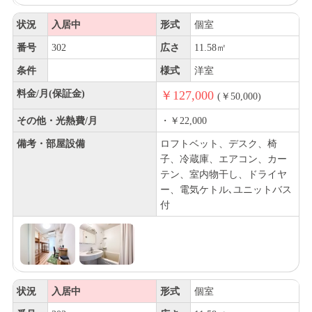
状況
入居中
形式
個室
番号
302
広さ
11.58㎡
条件
様式
洋室
料金/月(保証金)
￥127,000
(￥50,000)
その他・光熱費/月
・￥22,000
備考・部屋設備
ロフトベット、デスク、椅
子、冷蔵庫、エアコン、カー
テン、室内物干し、ドライヤ
ー、電気ケトル､ユニットバス
付
状況
入居中
形式
個室