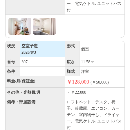
ー、電気ケトル､ユニットバス
付
状況
空室予定
形式
個室
2026/8/3
番号
307
広さ
11.58㎡
条件
様式
洋室
料金/月(保証金)
￥128,000
(￥50,000)
その他・光熱費/月
・￥22,000
備考・部屋設備
ロフトベット、デスク、椅
子、冷蔵庫、エアコン、カー
テン、室内物干し、ドライヤ
ー、電気ケトル､ユニットバス
付