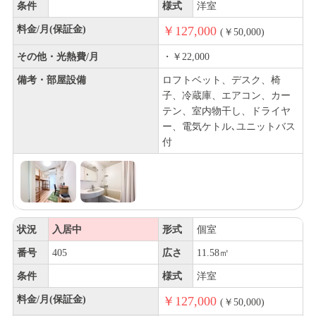
条件
様式
洋室
料金/月(保証金)
￥127,000
(￥50,000)
その他・光熱費/月
・￥22,000
備考・部屋設備
ロフトベット、デスク、椅
子、冷蔵庫、エアコン、カー
テン、室内物干し、ドライヤ
ー、電気ケトル､ユニットバス
付
状況
入居中
形式
個室
番号
405
広さ
11.58㎡
条件
様式
洋室
料金/月(保証金)
￥127,000
(￥50,000)