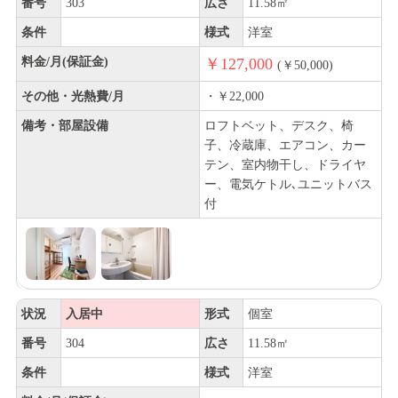
番号
303
広さ
11.58㎡
条件
様式
洋室
料金/月(保証金)
￥127,000
(￥50,000)
その他・光熱費/月
・￥22,000
備考・部屋設備
ロフトベット、デスク、椅
子、冷蔵庫、エアコン、カー
テン、室内物干し、ドライヤ
ー、電気ケトル､ユニットバス
付
状況
入居中
形式
個室
番号
304
広さ
11.58㎡
条件
様式
洋室