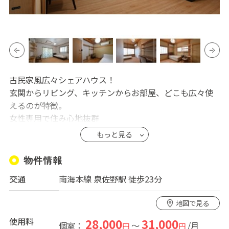
古民家風広々シェアハウス！
玄関からリビング、キッチンからお部屋、どこも広々使
えるのが特徴。
女性専用で住み心地抜群
関西空港勤務の方に大人気です。
もっと見る
全ての部屋を掲載中（全11部屋）
物件情報
交通
南海本線 泉佐野駅 徒歩23分
地図で見る
使用料
28,000
31,000
個室：
～
/月
円
円