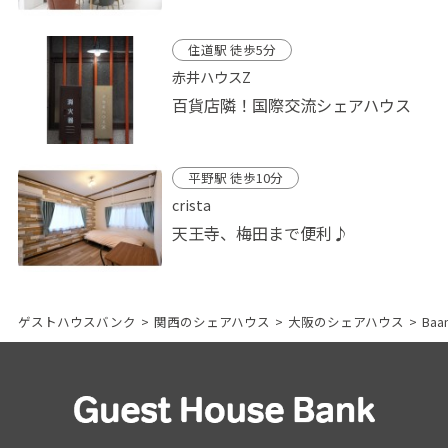
住道駅 徒歩5分
赤井ハウスZ
百貨店隣！国際交流シェアハウス
平野駅 徒歩10分
crista
天王寺、梅田まで便利♪
ゲストハウスバンク
>
関西のシェアハウス
>
大阪のシェアハウス
>
Baa