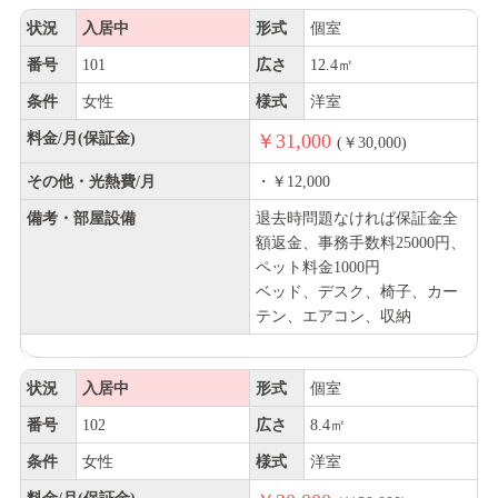
状況
入居中
形式
個室
番号
101
広さ
12.4㎡
条件
女性
様式
洋室
料金/月(保証金)
￥31,000
(￥30,000)
その他・光熱費/月
・￥12,000
備考・部屋設備
退去時問題なければ保証金全
額返金、事務手数料25000円、
ペット料金1000円
ベッド、デスク、椅子、カー
テン、エアコン、収納
状況
入居中
形式
個室
番号
102
広さ
8.4㎡
条件
女性
様式
洋室