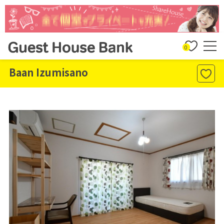
0
Baan Izumisano