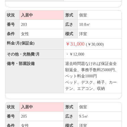
状況
入居中
形式
個室
番号
203
広さ
10.8㎡
条件
女性
様式
洋室
料金/月(保証金)
￥31,000
(￥30,000)
その他・光熱費/月
・￥12,000
備考・部屋設備
退去時問題なければ保証金全
額返金、事務手数料25000円、
ペット料金1000円
ベッド、デスク、椅子、カー
テン、エアコン、収納
状況
入居中
形式
個室
番号
205
広さ
9.5㎡
条件
女性
様式
洋室