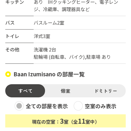
キッチン
あり IHクッキングヒーター、電子レン
ジ、冷蔵庫、調理器具など
バス
バスルーム2室
トイレ
洋式3室
その他
洗濯機 2台
駐輪場 (自転車、バイク),駐車場 あり
Baan Izumisano の部屋一覧
すべて
個室
ドミトリー
全ての部屋を表示
空室のみ表示
3
11
現在の空室：
室（全
室中）