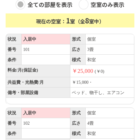
全ての部屋を表示
空室のみ表示
1
8
現在の空室：
室（全
室中）
状況
入居中
形式
個室
番号
101
広さ
3畳
条件
様式
和室
料金/月(保証金)
￥25,000
(￥0)
共益費・光熱費/月
￥15,000・
備考・部屋設備
ベッド、物干し、エアコン
状況
入居中
形式
個室
番号
102
広さ
4畳
条件
様式
和室