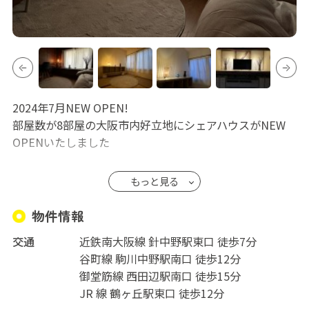
2024年7月NEW OPEN!
部屋数が8部屋の大阪市内好立地にシェアハウスがNEW
OPENいたしました
近鉄南大阪線針中野駅 徒歩7分
もっと見る
大阪市営地下鉄谷町線駒川中野駅 徒歩12分
大阪市営地下鉄御堂筋線西田辺駅 徒歩15分
物件情報
交通
近鉄南大阪線 針中野駅東口 徒歩7分
・近隣に長居公園
谷町線 駒川中野駅南口 徒歩12分
・スーパー徒歩10秒
御堂筋線 西田辺駅南口 徒歩15分
・オーナーも20代で関わりやすい
JR 線 鶴ヶ丘駅東口 徒歩12分
・友達と入居可