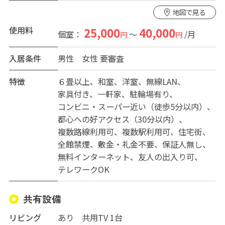
・なんばまで4駅
地図で見る
・超高速10ギガWi-Fi使用可能
使用料
25,000
40,000
個室：
～
/月
円
円
共益費15000円
入居条件
男性
女性
要審査
特徴
６畳以上
和室
洋室
無線LAN
家具付き
一軒家
駐輪場有り
コンビニ・スーパー近い（徒歩5分以内）
都心への好アクセス（30分以内）
複数路線利用可
複数駅利用可
住宅街
全館禁煙
敷金・礼金不要
保証人無し
無料インターネット
友人の出入り可
テレワークOK
共有設備
リビング
あり 共用TV 1台