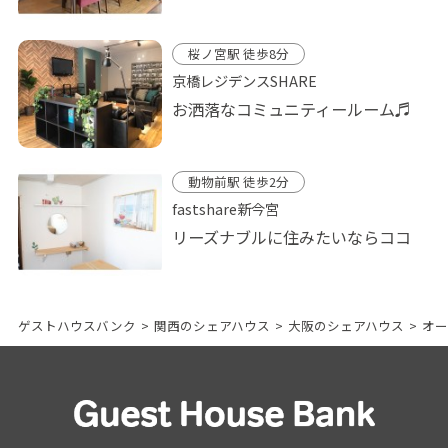
桜ノ宮駅 徒歩8分
京橋レジデンスSHARE
お洒落なコミュニティールーム♬
動物前駅 徒歩2分
fastshare新今宮
リーズナブルに住みたいならココ
ゲストハウスバンク
>
関西のシェアハウス
>
大阪のシェアハウス
>
オー