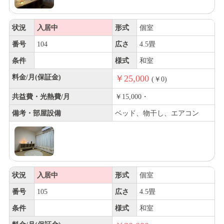
状況
入居中
形式
個室
番号
104
広さ
4.5畳
条件
様式
和室
料金/月(保証金)
￥25,000
(￥0)
共益費・光熱費/月
￥15,000・
備考・部屋設備
ベッド、物干し、エアコン
状況
入居中
形式
個室
番号
105
広さ
4.5畳
条件
様式
和室