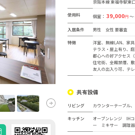
京阪本線 東福寺駅東口
使用料
39,000
個室：
～
円
入居条件
男性
女性
要審査
特徴
洋室
無線LAN
家具
テラス・屋上有り
庭
都心への好アクセス（
住宅街
全館禁煙
敷
友人の出入り可
テレ
共有設備
リビング
カウンターテーブル、
キッチン
オーブンレンジ IH
ー ミキサー 調理器