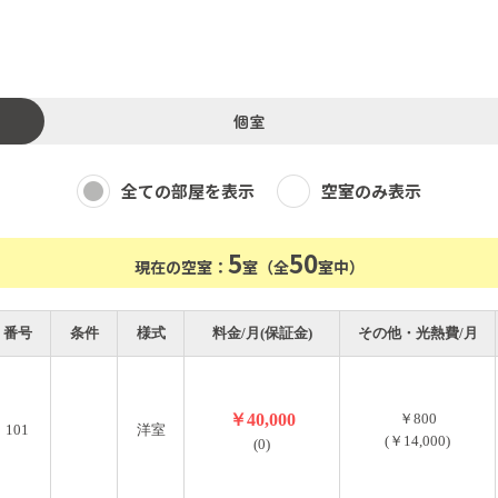
京都駅（JR）、四条、出町柳（京阪）へ直通アクセス。市バ
たに、このシェアハウスは新たなスタートに最適な場所。きっ
個室
出してみてください。
全ての部屋を表示
空室のみ表示
5
50
現在の空室：
室（全
室中）
番号
条件
様式
料金/月(保証金)
その他・光熱費/月
￥40,000
￥800
101
洋室
(￥14,000)
(0)