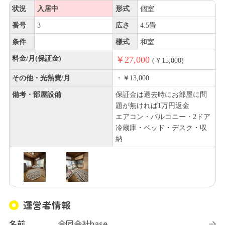
状況
入居中
形式
個室
番号
3
広さ
4.5畳
条件
様式
和室
料金/月(保証金)
￥27,000
(￥15,000)
その他・光熱費/月
・￥13,000
備考・部屋設備
保証金は退去時にお部屋に問
題が無ければ1万円返金
エアコン・バルコニー・2ドア
冷蔵庫・ベッド・デスク・収
納
運営者情報
名前
合同会社base