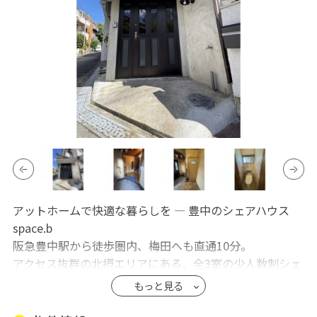
アットホームで快適な暮らしを ― 豊中のシェアハウス
space.b
阪急豊中駅から徒歩圏内、梅田へも直通10分。
アクセス抜群の北摂エリアにある、全3室の少人数制シェ
アハウス space.b で、ゆとりのある新生活を始めません
もっと見る
か？
【space.b のおすすめポイント】