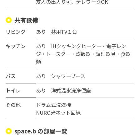
・誰でもウェルカム！
友人の出入り可
テレワークOK
性別・国籍問いません。フレンドリーな環境で、新しい
出会いも◎
共有設備
・近隣施設も充実
リビング
あり 共用TV１台
徒歩圏内にローソン＆スーパー（マルヤス）あり。買い
キッチン
あり IHクッキングヒーター・電子レン
物にも困りません。
ジ・トースター・炊飯器・調理器具・食器
類
・女性オーナー管理
安心して入居できる環境を心がけています。
バス
あり シャワーブース
・家賃＆共益費のコスパが抜群！
トイレ
あり 洋式温水洗浄便座
これなら生活にゆとりがうまれますね。
その他
ドラム式洗濯機
気になった方は、ぜひお気軽にお問い合わせください。
NURO光ネット回線
space.b の部屋一覧