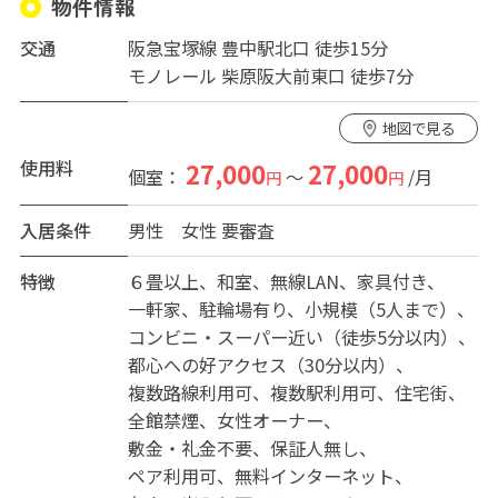
物件情報
交通
阪急宝塚線 豊中駅北口 徒歩15分
・全3部屋の落ち着いた空間
モノレール 柴原阪大前東口 徒歩7分
少人数だから水回りも混雑せず、ストレスフリー。プラ
イベート重視の方にもぴったりです。
地図で見る
・NURO光インターネット完備（3人で共有）
使用料
27,000
27,000
個室：
～
/月
円
円
動画視聴もリモートワークも快適！
入居条件
男性
女性
要審査
・安心＆スッキリ暮らせる環境。
全部屋 鍵付き＆収納たっぷり
特徴
６畳以上
和室
無線LAN
家具付き
冷蔵庫（2ドア）・エアコン・ベッド・デスクも各部屋に
一軒家
駐輪場有り
小規模（5人まで）
完備！
コンビニ・スーパー近い（徒歩5分以内）
都心への好アクセス（30分以内）
・共用キッチン＆水回りも充実
複数路線利用可
複数駅利用可
住宅街
電子レンジやお鍋、食器類まで生活に必要な物は全て完
全館禁煙
女性オーナー
備。ドラム式洗濯機も使えます♪
敷金・礼金不要
保証人無し
ペア利用可
無料インターネット