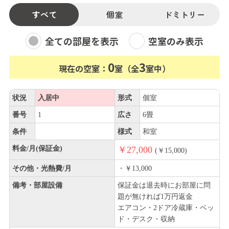
すべて
個室
ドミトリー
全ての部屋を表示
空室のみ表示
0
3
現在の空室：
室（全
室中）
状況
入居中
形式
個室
番号
1
広さ
6畳
条件
様式
和室
料金/月(保証金)
￥27,000
(￥15,000)
その他・光熱費/月
・￥13,000
備考・部屋設備
保証金は退去時にお部屋に問
題が無ければ1万円返金
エアコン・2ドア冷蔵庫・ベッ
ド・デスク・収納