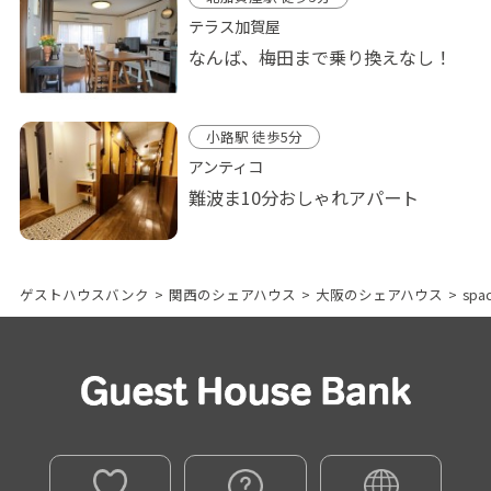
テラス加賀屋
なんば、梅田まで乗り換えなし！
小路駅 徒歩5分
アンティコ
難波ま10分おしゃれアパート
ゲストハウスバンク
>
関西のシェアハウス
>
大阪のシェアハウス
>
sp