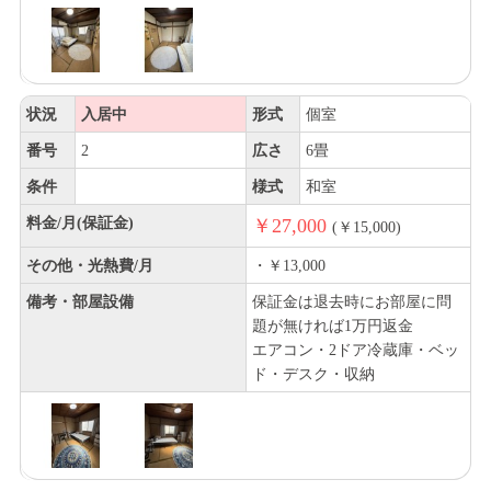
状況
入居中
形式
個室
番号
2
広さ
6畳
条件
様式
和室
料金/月(保証金)
￥27,000
(￥15,000)
その他・光熱費/月
・￥13,000
備考・部屋設備
保証金は退去時にお部屋に問
題が無ければ1万円返金
エアコン・2ドア冷蔵庫・ベッ
ド・デスク・収納