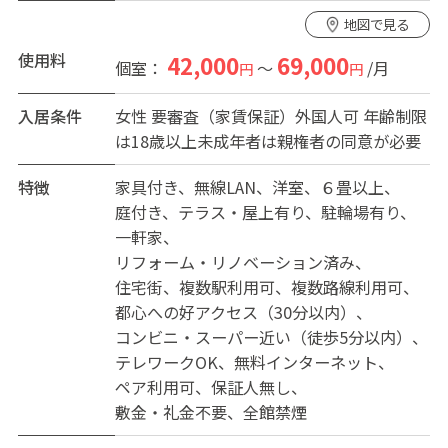
大きな庭があり紅葉が綺麗です。チェアとテーブルがあ
地図で見る
りますのでゆっくりとおくつろぎください。全室Wi-Fi付
使用料
42,000
69,000
個室：
～
/月
円
円
入居条件
女性
要審査（家賃保証）外国人可 年齢制限
は18歳以上未成年者は親権者の同意が必要
特徴
家具付き
無線LAN
洋室
６畳以上
庭付き
テラス・屋上有り
駐輪場有り
一軒家
リフォーム・リノベーション済み
住宅街
複数駅利用可
複数路線利用可
都心への好アクセス（30分以内）
コンビニ・スーパー近い（徒歩5分以内）
テレワークOK
無料インターネット
ペア利用可
保証人無し
敷金・礼金不要
全館禁煙