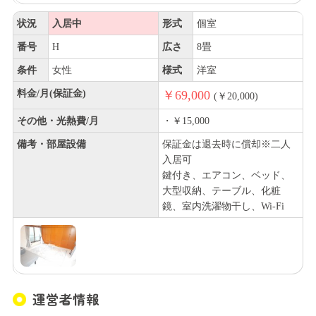
状況
入居中
形式
個室
番号
H
広さ
8畳
条件
女性
様式
洋室
料金/月(保証金)
￥69,000
(￥20,000)
その他・光熱費/月
・￥15,000
備考・部屋設備
保証金は退去時に償却※二人
入居可
鍵付き、エアコン、ベッド、
大型収納、テーブル、化粧
鏡、室内洗濯物干し、Wi-Fi
運営者情報