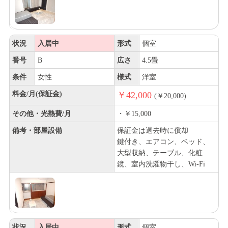
状況
入居中
形式
個室
番号
B
広さ
4.5畳
条件
女性
様式
洋室
料金/月(保証金)
￥42,000
(￥20,000)
その他・光熱費/月
・￥15,000
備考・部屋設備
保証金は退去時に償却
鍵付き、エアコン、ベッド、
大型収納、テーブル、化粧
鏡、室内洗濯物干し、Wi-Fi
状況
入居中
形式
個室