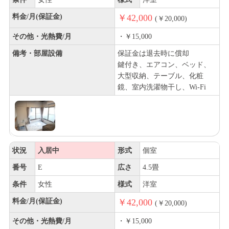
料金/月(保証金)
￥42,000
(￥20,000)
その他・光熱費/月
・￥15,000
備考・部屋設備
保証金は退去時に償却
鍵付き、エアコン、ベッド、
大型収納、テーブル、化粧
鏡、室内洗濯物干し、Wi-Fi
状況
入居中
形式
個室
番号
E
広さ
4.5畳
条件
女性
様式
洋室
料金/月(保証金)
￥42,000
(￥20,000)
その他・光熱費/月
・￥15,000