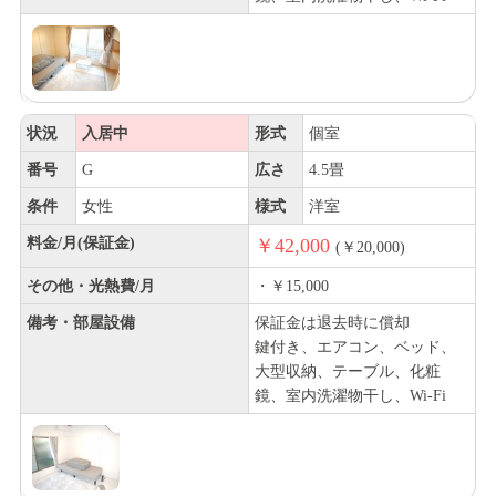
状況
入居中
形式
個室
番号
G
広さ
4.5畳
条件
女性
様式
洋室
料金/月(保証金)
￥42,000
(￥20,000)
その他・光熱費/月
・￥15,000
備考・部屋設備
保証金は退去時に償却
鍵付き、エアコン、ベッド、
大型収納、テーブル、化粧
鏡、室内洗濯物干し、Wi-Fi