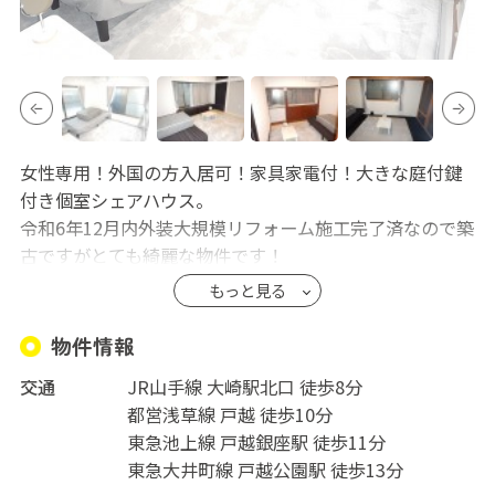
女性専用！外国の方入居可！家具家電付！大きな庭付鍵
付き個室シェアハウス。
令和6年12月内外装大規模リフォーム施工完了済なので築
古ですがとても綺麗な物件です！
JR山手線大崎駅徒歩8分。戸越銀座商店街徒歩3分。ロー
もっと見る
ソン徒歩2分。スーパーライフ徒歩5分。近隣は公園多数
の閑静な住宅地。
物件情報
最寄りのJR山手線大崎駅から品川駅まで3分、渋谷駅ま
交通
JR山手線 大崎駅北口 徒歩8分
で6分、新宿駅まで11分、池袋駅まで17分、有楽町まで
都営浅草線 戸越 徒歩10分
14分、上野駅まで24分
東急池上線 戸越銀座駅 徒歩11分
大崎駅バスステーションから高速バスで成田や羽田空
東急大井町線 戸越公園駅 徒歩13分
港、草津温泉、全国各地へ行けます。