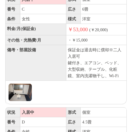
番号
C
広さ
6畳
条件
女性
様式
洋室
料金/月(保証金)
￥53,000
(￥20,000)
その他・光熱費/月
・￥15,000
備考・部屋設備
保証金は退去時に償却※二人
入居可
鍵付き、エアコン、ベッド、
大型収納、テーブル、化粧
鏡、室内洗濯物干し、Wi-Fi
状況
入居中
形式
個室
番号
D
広さ
4.5畳
条件
女性
様式
洋室