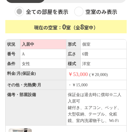
全ての部屋を表示
空室のみ表示
0
8
現在の空室：
室（全
室中）
状況
入居中
形式
個室
番号
A
広さ
6畳
条件
女性
様式
洋室
料金/月(保証金)
￥53,000
(￥20,000)
その他・光熱費/月
・￥15,000
備考・部屋設備
保証金は退去時に償却※二人
入居可
鍵付き、エアコン、ベッド、
大型収納、テーブル、化粧
鏡、室内洗濯物干し、Wi-Fi