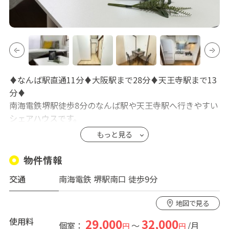
♦なんば駅直通11分♦大阪駅まで28分♦天王寺駅まで13
分♦
南海電鉄堺駅徒歩8分のなんば駅や天王寺駅へ行きやすい
シェアハウスです。
堺駅が大きい駅のため周辺施設充実♪シェアの近くにス
もっと見る
ターバックスあり♪
海沿いに大浜公園があるのでゆっくり散歩もできます。
物件情報
これから日本で働く外国人の方や国外から帰国する方た
交通
南海電鉄 堺駅南口 徒歩9分
くさんいらっしゃいます。国外からのお問合せも対応し
ています。
地図で見る
□光wifi無料で制限なし10ギガでストレス無し
□全室鍵付き個室・浴室リフォーム済
使用料
29,000
32,000
個室：
～
/月
円
円