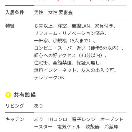
□レンタル布団有り
□交流してもしなくてもOK♪
入居条件
男性
女性
要審査
□オーナー30代大手薬局元薬剤師→不動産屋さんのため
安心（ご不安あればご相談ください）
特徴
６畳以上
洋室
無線LAN
家具付き
リフォーム・リノベーション済み
【周辺環境】徒歩圏内にコンビニ・スーパーライフ・ス
一軒家
小規模（5人まで）
ーパーKOHYO・日之出屋・ドラッグセイムス・ココカラ
コンビニ・スーパー近い（徒歩5分以内）
ファイン・ポムの樹・ラーメン横綱・ケンタッキーフラ
都心への好アクセス（30分以内）
イドチキン・居酒屋・うどん屋・中華・ラウンドワン・
住宅街
全館禁煙
保証人無し
大浜公園
無料インターネット
友人の出入り可
テレワークOK
【アクセス】最寄駅：大阪府堺市堺区大浜北町1-4-14
最寄駅：南海電鉄堺駅から徒歩8分 堺駅→なんば駅直通
共有設備
11分 堺駅→新今宮→天王寺駅13分と便利
リビング
あり
【内覧・お問合せ】内覧ご案内できます。入居希望時
キッチン
あり IHコンロ 電子レンジ オーブント
期・期間をお知らせください。
ースター 電気ケトル 炊飯器 冷蔵庫
ご質問等、親身になって対応させていただきます。