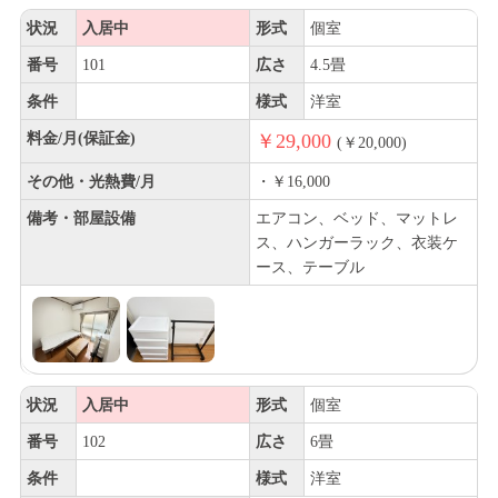
状況
入居中
形式
個室
番号
101
広さ
4.5畳
条件
様式
洋室
料金/月(保証金)
￥29,000
(￥20,000)
その他・光熱費/月
・￥16,000
備考・部屋設備
エアコン、ベッド、マットレ
ス、ハンガーラック、衣装ケ
ース、テーブル
状況
入居中
形式
個室
番号
102
広さ
6畳
条件
様式
洋室