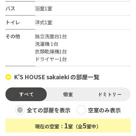
バス
浴室1室
※保証金の50％は退去時に償却させていただきます。
トイレ
洋式1室
その他
独立洗面台1台
洗濯機 1台
衣類乾燥機1台
ドライヤー1台
K'S HOUSE sakaieki の部屋一覧
すべて
個室
ドミトリー
全ての部屋を表示
空室のみ表示
1
5
現在の空室：
室（全
室中）