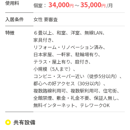
使用料
34,000
35,000
個室：
～
/月
円
円
入居条件
女性
要審査
特徴
６畳以上
和室
洋室
無線LAN
家具付き
リフォーム・リノベーション済み
日本家屋
一軒家
駐輪場有り
テラス・屋上有り
庭付き
小規模（5人まで）
コンビニ・スーパー近い（徒歩5分以内）
都心への好アクセス（30分以内）
複数路線利用可
複数駅利用可
住宅街
全館禁煙
敷金・礼金不要
保証人無し
無料インターネット
テレワークOK
共有設備