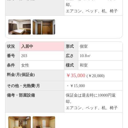
却。
エアコン、ベッド、机、椅子
状況
入居中
形式
個室
番号
203
広さ
10.8㎡
条件
女性
様式
和室
料金/月(保証金)
￥35,000
(￥20,000)
その他・光熱費/月
・￥15,000
備考・部屋設備
保証金は退去時に10000円返
却。
エアコン、ベッド、机、椅子