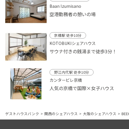
Baan Izumisano
空港勤務者の憩いの場
京橋駅 徒歩10分
KOTOBUKIシェアハウス
サウナ付きの銭湯まで徒歩3分！
野江内代駅 徒歩10分
カンタービレ京橋
人気の京橋で国際×女子ハウス
ゲストハウスバンク
>
関西のシェアハウス
>
大阪のシェアハウス
>
BE