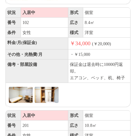
状況
入居中
形式
個室
番号
102
広さ
8.4㎡
条件
女性
様式
洋室
料金/月(保証金)
￥34,000
(￥20,000)
その他・光熱費/月
・￥15,000
備考・部屋設備
保証金は退去時に10000円返
却。
エアコン、ベッド、机、椅子
状況
入居中
形式
個室
番号
201
広さ
10.8㎡
条件
女性
様式
洋室