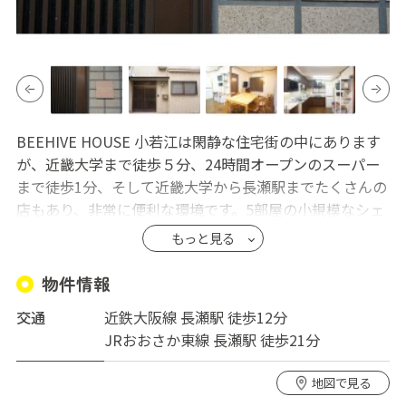
BEEHIVE HOUSE 小若江は閑静な住宅街の中にあります
が、近畿大学まで徒歩５分、24時間オープンのスーパー
まで徒歩1分、そして近畿大学から長瀬駅までたくさんの
店もあり、非常に便利な環境です。5部屋の小規模なシェ
アハウスですので、一つの家族のように仲良くなって、楽
もっと見る
しく生活してもらえればうれしいです。
物件情報
交通
近鉄大阪線 長瀬駅 徒歩12分
JRおおさか東線 長瀬駅 徒歩21分
地図で見る