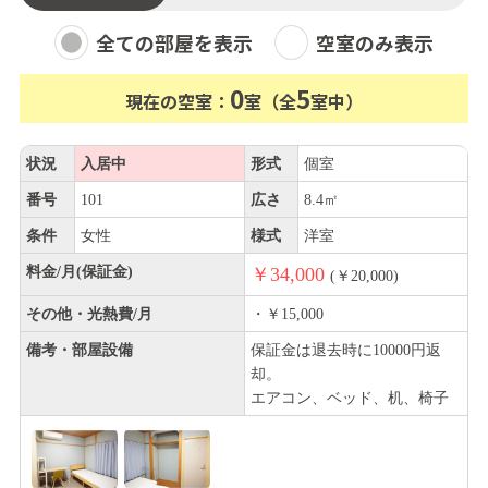
全ての部屋を表示
空室のみ表示
0
5
現在の空室：
室（全
室中）
状況
入居中
形式
個室
番号
101
広さ
8.4㎡
条件
女性
様式
洋室
料金/月(保証金)
￥34,000
(￥20,000)
その他・光熱費/月
・￥15,000
備考・部屋設備
保証金は退去時に10000円返
却。
エアコン、ベッド、机、椅子