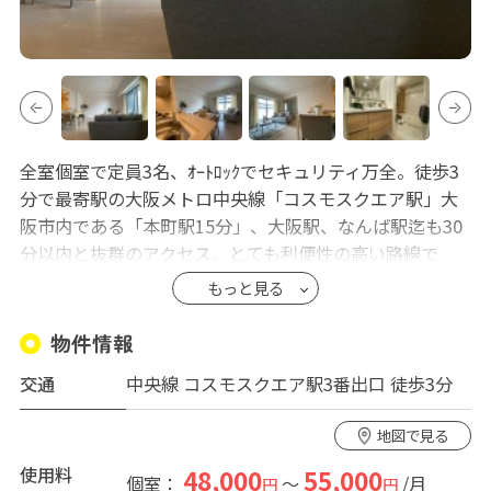
全室個室で定員3名、ｵｰﾄﾛｯｸでセキュリティ万全。徒歩3
分で最寄駅の大阪メトロ中央線「コスモスクエア駅」大
阪市内である「本町駅15分」、大阪駅、なんば駅迄も30
分以内と抜群のアクセス。とても利便性の高い路線で
す！
もっと見る
高級マンションの一室でまたインターネット無料です！
アクセス抜群、コストパフォーマンス抜群のシェアハウ
物件情報
スで新生活をスタートしてみて下さい♪
交通
中央線 コスモスクエア駅3番出口 徒歩3分
■おすすめポイント
地図で見る
・IR、万博に一番近いシェアハウスです。セキュリティも
万全です
使用料
48,000
55,000
個室：
～
/月
円
円