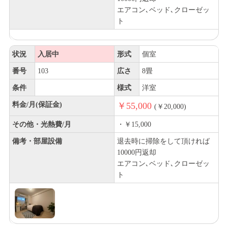
エアコン､ベッド､クローゼッ
ト
状況
入居中
形式
個室
番号
103
広さ
8畳
条件
様式
洋室
料金/月(保証金)
￥55,000
(￥20,000)
その他・光熱費/月
・￥15,000
備考・部屋設備
退去時に掃除をして頂ければ
10000円返却
エアコン､ベッド､クローゼッ
ト