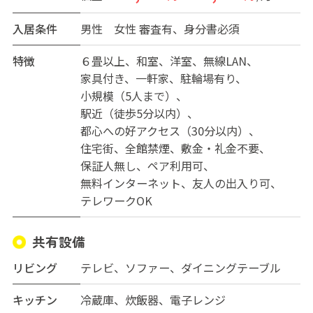
・一歩玄関を出ると広がるオーシャンビュー
・家具家電付きで初期費用を押えられます
入居条件
男性
女性
審査有、身分書必須
特徴
６畳以上
和室
洋室
無線LAN
家具付き
一軒家
駐輪場有り
小規模（5人まで）
駅近（徒歩5分以内）
都心への好アクセス（30分以内）
住宅街
全館禁煙
敷金・礼金不要
保証人無し
ペア利用可
無料インターネット
友人の出入り可
テレワークOK
共有設備
リビング
テレビ、ソファー、ダイニングテーブル
キッチン
冷蔵庫、炊飯器、電子レンジ