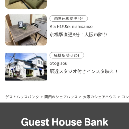
西三荘駅 徒歩4分
K'S HOUSE nishisanso
京橋駅直通8分！大阪市隣り
緑橋駅 徒歩3分
otogisou
駅近スタジオ付きインスタ映え！
ゲストハウスバンク
>
関西のシェアハウス
>
大阪のシェアハウス
>
コン