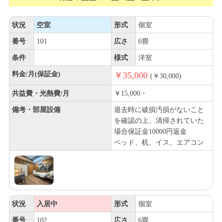
状況
空室
形式
個室
番号
101
広さ
6畳
条件
様式
洋室
料金/月(保証金)
￥35,000
(￥30,000)
共益費・光熱費/月
￥15,000・
備考・部屋設備
退去時に破損汚損がないこと
を確認の上、清掃されていた
場合保証金10000円返金
ベッド、机、イス、エアコン
状況
入居中
形式
個室
番号
102
広さ
6畳