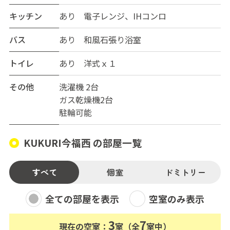
キッチン
あり 電子レンジ、IHコンロ
バス
あり 和風石張り浴室
トイレ
あり 洋式ｘ１
その他
洗濯機 2台
ガス乾燥機2台
駐輪可能
KUKURI今福西 の部屋一覧
すべて
個室
ドミトリー
全ての部屋を表示
空室のみ表示
3
7
現在の空室：
室（全
室中）