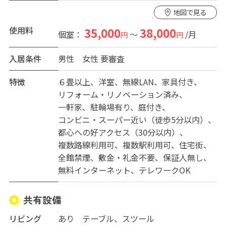
この家には「話したい時に、そっと灯りがある」安心が
地図で見る
あります。
帰宅後、季節の行事や小さな日本の習わしが暮らしに寄
使用料
35,000
38,000
個室：
～
/月
円
円
り添い、
自然と気持ちがほどけていく。
入居条件
男性
女性
要審査
いきなり深い交流は必要ありません。
無理に関わらなくても大丈夫。
特徴
６畳以上
洋室
無線LAN
家具付き
寂しさは避けたいけれど、干渉はされたくない。
リフォーム・リノベーション済み
そんな“ちょうどいいつながり”を求める方に向いていま
一軒家
駐輪場有り
庭付き
す。
コンビニ・スーパー近い（徒歩5分以内）
短期ではなく、落ち着いて暮らしたい方を歓迎します。
都心への好アクセス（30分以内）
外国籍の方もご入居いただけます。
複数路線利用可
複数駅利用可
住宅街
どんな雰囲気なのか、どんな暮らしができるのか、
全館禁煙
敷金・礼金不要
保証人無し
気軽にお尋ねください。
無料インターネット
テレワークOK
あなたにとって心地よい住まいがここにあるかもしれま
せん。
共有設備
リビング
あり テーブル、スツール