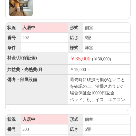
状況
入居中
形式
個室
番号
202
広さ
6畳
条件
様式
洋室
料金/月(保証金)
￥35,000
(￥30,000)
共益費・光熱費/月
￥15,000・
備考・部屋設備
退去時に破損汚損がないこと
を確認の上、清掃されていた
場合保証金10000円返金
ベッド、机、イス、エアコン
状況
入居中
形式
個室
番号
203
広さ
6畳