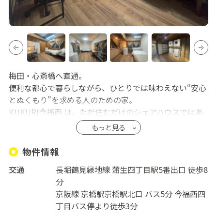
梅田・心斎橋へ直通。
便利な都心で暮らしながら、ひとりでは味わえない“安心
とぬくもり”を求める人のための家。
KUKURI今福西 は、ただ住むだけのシェアハウスではあ
りません。
もっと見る
一人暮らしの気楽さと、必要な時だけ触れられるほどよ
い距離感。
物件情報
その両方を大切にした、少人数制の落ち着いた住まいで
交通
長堀鶴見緑地線 蒲生四丁目駅5番出口 徒歩8
す。
分
全室鍵付きの個室・高速Wi-Fi・家具家電付き。
京阪線 京橋駅京橋駅北口 バス5分 今福西四
仕事や生活のリズムは自分のペースのまま。
丁目バス停より徒歩3分
静かで清潔な和モダン空間が、心を整えてくれます。