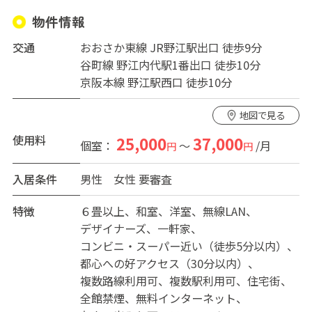
へのアクセスを極めた立地でありながら、驚きのコスパ
物件情報
を実現。あなたの時間を生み出し、夢への資金を育むた
交通
おおさか東線 JR野江駅出口 徒歩9分
めの「戦略的拠点」です。
谷町線 野江内代駅1番出口 徒歩10分
京阪本線 野江駅西口 徒歩10分
【NOE】3つの魅力
1.3WAYアクセスで叶える、ストレスフリーな立地。毎日
地図で見る
の通勤時間を短縮し、自分の時間を最大化しませんか？
【NOE】は、JRおおさか東線、地下鉄谷町線、京阪本線
使用料
25,000
37,000
個室：
～
/月
円
円
の3駅が徒歩圏内という、大阪市内でも屈指の好立地です
・「大阪駅（梅田）」へ直通10分、「難波駅」へ直通18
入居条件
男性
女性
要審査
分。乗り換えなし
・人気エリア「京橋」へも徒歩13分。終電を気にせずナ
特徴
６畳以上
和室
洋室
無線LAN
イトライフも満喫できます
デザイナーズ
一軒家
2.賢く暮らす！驚きのコストパフォーマンス 「便利な場
コンビニ・スーパー近い（徒歩5分以内）
所に住みたいけれど、固定費は抑えたい」そんな願いを
都心への好アクセス（30分以内）
現実に
複数路線利用可
複数駅利用可
住宅街
・初期費用は事務手数料と保証金のみで無駄な出費をカ
全館禁煙
無料インターネット