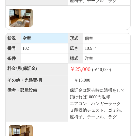
座椅子、テーブル、ラグ
状況
空室
形式
個室
番号
102
広さ
10.9㎡
条件
様式
洋室
料金/月(保証金)
￥25,000
(￥10,000)
その他・光熱費/月
・￥15,000
備考・部屋設備
保証金は退去時に清掃をして
頂ければ10000円返却
エアコン、ハンガーラック、
３段収納チェスト、ゴミ箱、
座椅子、テーブル、ラグ