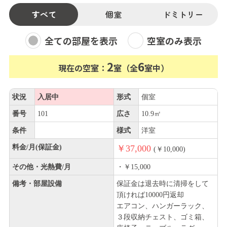
動したい方
・毎月の固定費を徹底的に抑え、貯金や趣味にお金を使
すべて
個室
ドミトリー
いたい方
・初めての一人暮らしで、初期費用を抑えて手軽にスタ
全ての部屋を表示
空室のみ表示
ートしたい方
2
6
・京橋/梅田エリアによく遊びに行く、フットワークの軽
現在の空室：
室（全
室中）
い方
・プライベートな個室と、程よい距離感のコミュニティ
状況
入居中
形式
個室
を求めている方
番号
101
広さ
10.9㎡
限定6名の快適空間です。 抜群のアクセスとコスパを誇る
条件
様式
洋室
【NOE】
料金/月(保証金)
￥37,000
(￥10,000)
利便性とゆとりを手に入れて、あなたの新しい物語を
【NOE】から始めましょう！
その他・光熱費/月
・￥15,000
備考・部屋設備
保証金は退去時に清掃をして
頂ければ10000円返却
エアコン、ハンガーラック、
３段収納チェスト、ゴミ箱、