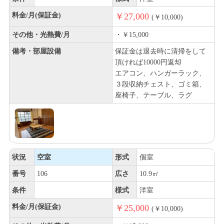
料金/月(保証金)
￥27,000
(￥10,000)
その他・光熱費/月
・￥15,000
備考・部屋設備
保証金は退去時に清掃をして
頂ければ10000円返却
エアコン、ハンガーラック、
３段収納チェスト、ゴミ箱、
座椅子、テーブル、ラグ
状況
空室
形式
個室
番号
106
広さ
10.9㎡
条件
様式
洋室
料金/月(保証金)
￥25,000
(￥10,000)