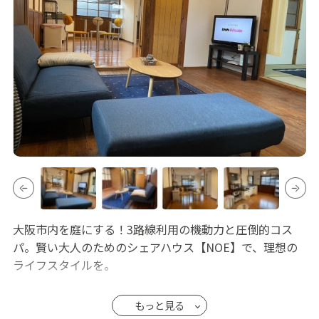
大阪市内を庭にする！3路線利用の機動力と圧倒的コス
パ。賢い大人のためのシェアハウス【NOE】で、理想の
ライフスタイルを。
ただ安いだけじゃない、利便性と将来への投資を両立さ
もっと見る
せたいあなたへ。 梅田8分、京橋徒歩圏内。主要エリア