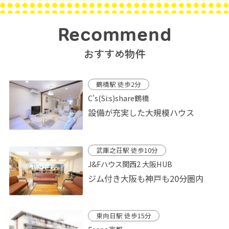
Recommend
おすすめ物件
鶴橋駅 徒歩2分
C's(Si:s)share鶴橋
設備が充実した大規模ハウス
武庫之荘駅 徒歩10分
J&Fハウス関西2 大阪HUB
ジム付き大阪も神戸も20分圏内
東向日駅 徒歩15分