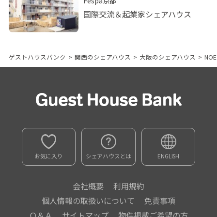
Fespa京都
国際交流＆起業家シェアハウス
ゲストハウスバンク
>
関西のシェアハウス
>
大阪のシェアハウス
>
NO
お気に入り
シェアハウスとは
ENGLISH
会社概要
利用規約
個人情報の取扱いについて
免責事項
Ｑ＆Ａ
サイトマップ
物件掲載ご希望の方