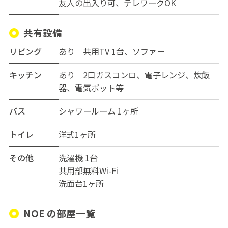
ット。
友人の出入り可
テレワークOK
・浮いたお金を趣味や自己投資、将来の貯金に回せま
す。
共有設備
・Wi-Fi完備で通信費節約。都会の利便性を享受しなが
ら、賢く資産管理ができる住まいです。
リビング
あり 共用TV 1台、ソファー
3.手ぶらで完結する設備と、便利な周辺環境で引越した日
キッチン
あり 2口ガスコンロ、電子レンジ、炊飯
から、快適な新生活がスタートします。
器、電気ポット等
・全6室の個室には、エアコン、デスクセット、チェスト
やハンガーラックを完備。
バス
シャワールーム 1ヶ所
・荷物が多い方でも安心の収納力。スーツケース一つで
入居可能です。
トイレ
洋式1ヶ所
・徒歩1分でコンビニ、徒歩5分でスーパー、ドラッグス
トアや飲食店も至近。
その他
洗濯機 1台
・近隣にジムや公園もあり、オンオフの切り替えもしや
共用部無料Wi-Fi
すい環境です。
洗面台1ヶ所
こんなあなたに、特にオススメ！
NOE の部屋一覧
・通勤・通学時間を短縮し、大阪市内をアクティブに移