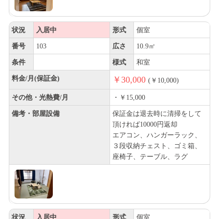
状況
入居中
形式
個室
番号
103
広さ
10.9㎡
条件
様式
和室
料金/月(保証金)
￥30,000
(￥10,000)
その他・光熱費/月
・￥15,000
備考・部屋設備
保証金は退去時に清掃をして
頂ければ10000円返却
エアコン、ハンガーラック、
３段収納チェスト、ゴミ箱、
座椅子、テーブル、ラグ
状況
入居中
形式
個室