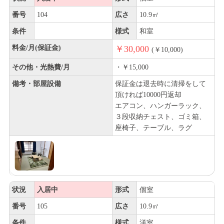
番号
104
広さ
10.9㎡
条件
様式
和室
料金/月(保証金)
￥30,000
(￥10,000)
その他・光熱費/月
・￥15,000
備考・部屋設備
保証金は退去時に清掃をして
頂ければ10000円返却
エアコン、ハンガーラック、
３段収納チェスト、ゴミ箱、
座椅子、テーブル、ラグ
状況
入居中
形式
個室
番号
105
広さ
10.9㎡
条件
様式
洋室