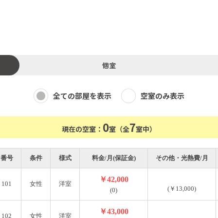
段からアクセスする構造です。そのため、2階各室には独立し
個室
テイストが好き
全ての部屋を表示
空室のみ表示
つつ、自分の時間も大切にしたい
暮らしをしたい
0
7
現在の空室：
室（全
室中）
。そんな暮らしの舞台に、この空間を選んでみませんか？
番号
条件
様式
料金/月(保証金)
その他・光熱費/月
￥42,000
101
女性
洋室
(￥13,000)
(0)
￥43,000
102
女性
洋室