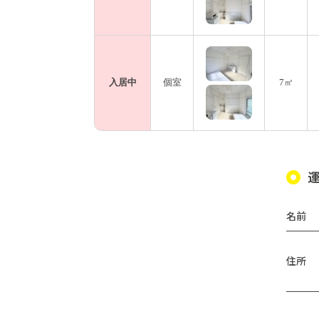
入居中
個室
7㎡
名前
住所