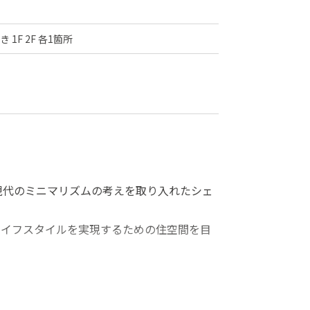
1F 2F 各1箇所
に､現代のミニマリズムの考えを取り入れたシェ
ライフスタイルを実現するための住空間を目
で清々しく落ち着いた雰囲気。
まいです。