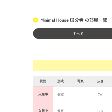
建物はメゾネット型の造りで、2階へは外階
Minimal House 国分寺 の部屋一覧
切にしたい方にもぴったりです。
◎こんな方におすすめ
すべて
ミニマリズムに興味がある
無印良品や北欧・ミッドセンチュリーの
シェアハウス的な柔らかな繋がりを楽しみ
都市の喧騒から少し離れて、落ち着いた
必要最小限の中に、ふとした豊かさが宿る
状況
形式
写真
広さ
入居中
個室
7㎡
入居中
個室
12㎡