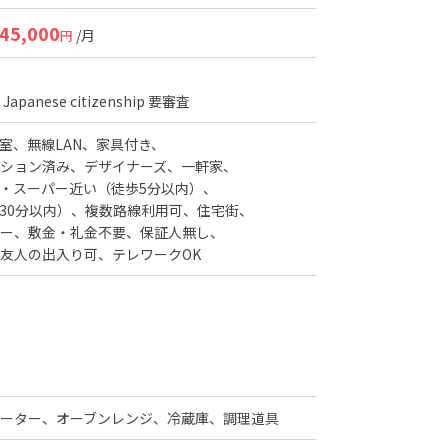
45,000
/月
円
apanese citizenship
要審査
室
無線LAN
家具付き
ション済み
デザイナーズ
一軒家
・スーパー近い（徒歩5分以内）
30分以内）
複数路線利用可
住宅街
ー
敷金・礼金不要
保証人無し
友人の出入り可
テレワークOK
ヒーター、オーブンレンジ、冷蔵庫、調理道具