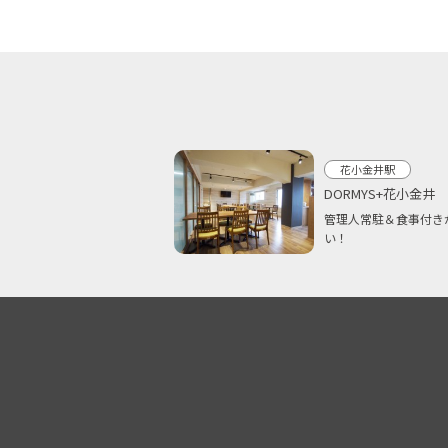
花小金井駅
DORMYS+花小金井
管理人常駐＆食事付き
い！