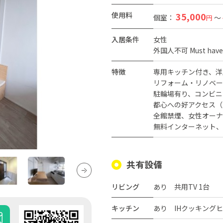
使用料
35,000
個室：
～
円
入居条件
女性
外国人不可 Must have J
特徴
専用キッチン付き
洋
リフォーム・リノベー
駐輪場有り
コンビニ
都心への好アクセス（
全館禁煙
女性オーナ
無料インターネット
共有設備
リビング
あり 共用TV 1台
キッチン
あり IHクッキング