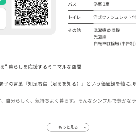
バス
浴室 1室
トイレ
洋式ウォシュレット付き 
その他
洗濯機 乾燥機
光回線
自転車駐輪場 (申告制)
る“ 暮らしを応援するミニマルな空間
の思想家・老子の言葉「知足者富（足るを知る）」という価値観を軸
て、自分らしく、気持ちよく暮らす。そんなシンプルで豊かな
ロガラス。白を基調とした木造戸建の内装は、ミニマルモダン
もっと見る
の中で、自分にとって本当に必要なものと丁寧に向き合える住