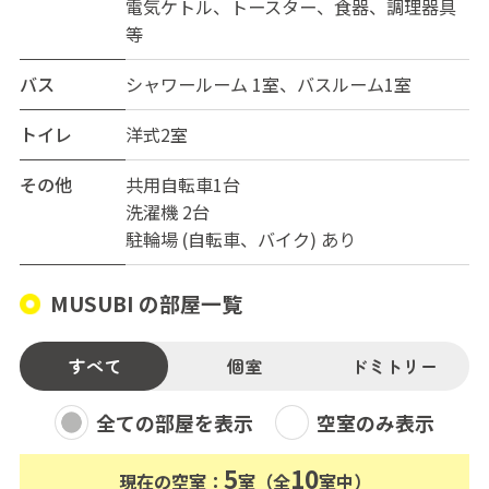
電気ケトル、トースター、食器、調理器具
等
バス
シャワールーム 1室、バスルーム1室
トイレ
洋式2室
その他
共用自転車1台
洗濯機 2台
駐輪場 (自転車、バイク) あり
MUSUBI の部屋一覧
すべて
個室
ドミトリー
全ての部屋を表示
空室のみ表示
5
10
現在の空室：
室（全
室中）