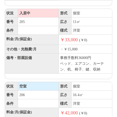
状況
入居中
形式
個室
番号
205
広さ
11㎡
条件
様式
洋室
料金/月(保証金)
￥33,000
(￥0)
その他・光熱費/月
・￥15,000
備考・部屋設備
事務手数料36000円
ベッド、エアコン、カーテ
ン、机、椅子、鍵、収納
状況
空室
形式
個室
番号
206
広さ
16.4㎡
条件
様式
洋室
料金/月(保証金)
￥42,000
(￥0)