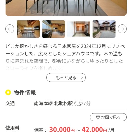
どこか懐かしさを感じる日本家屋を2024年12月にリノベ
ーションした、広々としたシェアハウスです。木の温も
りに包まれた空間で、都会にいながらもゆったりとした
スローライフを楽しめます。
もっと見る
自慢は、四季を感じられるお庭。家庭菜園を楽しんだ
り、コーヒーを片手にひと息ついたり。ペットの飼育も
物件情報
可能なので、大切な家族と一緒に暮らせます。住人同士
交通
南海本線 北助松駅 徒歩7分
で育てた野菜を囲む、あたたかな時間が流れています。
地図で見る
アクセスも良好で、関西空港や難波方面へもスムーズ。
出張や旅行が多い方にも便利な立地です。リモートワー
使用料
30,000
42,000
個室：
～
/月
円
円