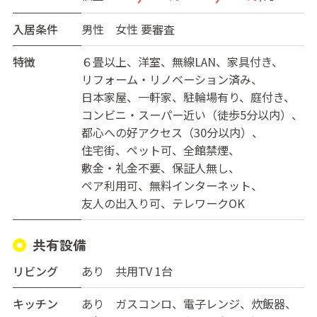
カーの方も歓迎しており、落ち着いた環境で集中しなが
ら、必要なときには人とのつながりも感じられるバラン
入居条件
男性
女性
要審査
スの良さが魅力です。
特徴
６畳以上
洋室
無線LAN
家具付き
外国人の方も大歓迎。多様なバックグラウンドを持つ人
リフォーム・リノベーション済み
たちが自然に集まり、日常の中で国際交流が生まれま
日本家屋
一軒家
駐輪場有り
庭付き
す。それでいて、雰囲気はとてもアットホーム。初めての
コンビニ・スーパー近い（徒歩5分以内）
シェア生活でも安心してなじんでいただけます。
都心への好アクセス（30分以内）
住宅街
ペット可
全館禁煙
広さ、自然、アクセス、そしてあたたかなコミュニテ
敷金・礼金不要
保証人無し
ィ。
ペア利用可
無料インターネット
忙しい毎日から少し離れて、自分らしい時間を大切にで
友人の出入り可
テレワークOK
きる住まいです。
共有設備
リビング
あり 共用TV 1台
キッチン
あり ガスコンロ、電子レンジ、炊飯器、