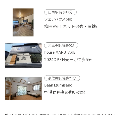
庄内駅 徒歩13分
シェアハウスbbb
梅田9分！ネット最強・有線可
天王寺駅 徒歩5分
house MARUTAKE
2024OPEN天王寺徒歩5分
泉佐野駅 徒歩23分
Baan Izumisano
空港勤務者の憩いの場
ゲストハウスバンク
>
関西のシェアハウス
>
京都のシェアハウス
>
KA