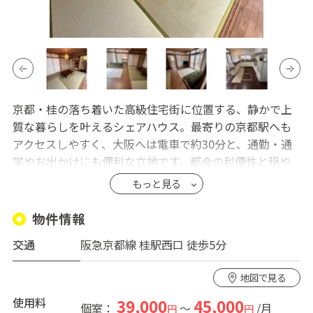
京都・桂の落ち着いた高級住宅街に位置する、静かで上
質な暮らしを叶えるシェアハウス。最寄りの京都駅へも
アクセスしやすく、大阪へは電車で約30分と、通勤・通
学やお出かけにも便利な立地です。都会の利便性と穏や
かな住環境、そのどちらも大切にしたい方にぴったりの
もっと見る
場所です。
物件情報
広々としたリビングは、このハウスの大きな魅力のひと
交通
阪急京都線 桂駅西口 徒歩5分
つ。和と洋が心地よく調和した空間は、自然と人が集ま
り、会話が生まれる設計になっています。住人同士で食事
地図で見る
を楽しんだり、ゆったりとした時間を共有したりと、日
常の中にさりげない交流が生まれます。一方で、個室で
使用料
39,000
45,000
個室：
～
/月
円
円