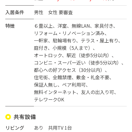
はしっかりと自分の時間を確保できるため、メリハリの
ある暮らしが可能です。
入居条件
男性
女性
要審査
海外からの入居者も歓迎しており、国際色豊かなコミュ
特徴
６畳以上
洋室
無線LAN
家具付き
ニティが広がるのも特徴のひとつ。異文化交流を楽しみ
リフォーム・リノベーション済み
ながら、新しい価値観や出会いに触れることができま
一軒家
駐輪場有り
テラス・屋上有り
す。英語を使う機会を増やしたい方や、グローバルな環
庭付き
小規模（5人まで）
境で暮らしたい方にもおすすめです。
オートロック
駅近（徒歩5分以内）
コンビニ・スーパー近い（徒歩5分以内）
賑やかさだけでなく、落ち着きや安心感も大切にした
都心への好アクセス（30分以内）
い。そんな方にこそ選んでほしい、“交流と静けさ”が共
住宅街
全館禁煙
敷金・礼金不要
存する住まいです。京都らしい穏やかな時間の流れの中
保証人無し
ペア利用可
で、自分らしいライフスタイルを見つけてみませんか。
無料インターネット
友人の出入り可
テレワークOK
共有設備
リビング
あり 共用TV 1台