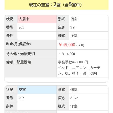
2
5
現在の空室：
室（全
室中）
状況
入居中
形式
個室
番号
201
広さ
9㎡
条件
様式
洋室
料金/月(保証金)
￥45,000
(￥0)
その他・光熱費/月
・￥14,000
備考・部屋設備
事務手数料30000円
ベッド、エアコン、カーテ
ン、机、椅子、鍵、収納
状況
空室
形式
個室
番号
202
広さ
8.1㎡
条件
様式
洋室