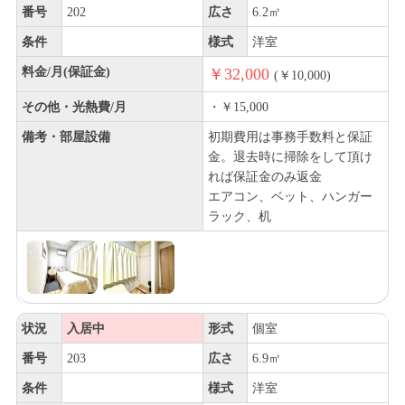
番号
202
広さ
6.2㎡
条件
様式
洋室
料金/月(保証金)
￥32,000
(￥10,000)
その他・光熱費/月
・￥15,000
備考・部屋設備
初期費用は事務手数料と保証
金。退去時に掃除をして頂け
れば保証金のみ返金
エアコン、ベット、ハンガー
ラック、机
状況
入居中
形式
個室
番号
203
広さ
6.9㎡
条件
様式
洋室