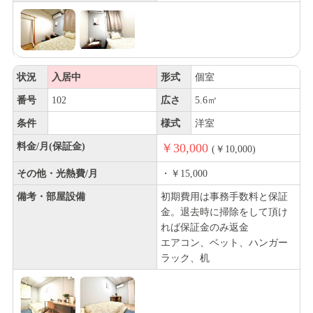
状況
入居中
形式
個室
番号
102
広さ
5.6㎡
条件
様式
洋室
料金/月(保証金)
￥30,000
(￥10,000)
その他・光熱費/月
・￥15,000
備考・部屋設備
初期費用は事務手数料と保証
金。退去時に掃除をして頂け
れば保証金のみ返金
エアコン、ベット、ハンガー
ラック、机