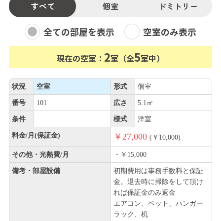
すべて
個室
ドミトリー
全ての部屋を表示
空室のみ表示
2
5
現在の空室：
室（全
室中）
状況
空室
形式
個室
番号
101
広さ
5.1㎡
条件
様式
洋室
料金/月(保証金)
￥27,000
(￥10,000)
その他・光熱費/月
・￥15,000
備考・部屋設備
初期費用は事務手数料と保証
金。退去時に掃除をして頂け
れば保証金のみ返金
エアコン、ベット、ハンガー
ラック、机