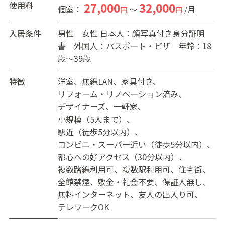
此花区の壁面アートカルチャーに溶け込む、黒・白・赤
使用料
27,000
32,000
個室：
～
/月
円
円
のコントラストが印象的な外観デザイン。一歩中に入れ
ば、デザイナー監修による洗練された空間が広がりま
入居条件
男性
女性
日本人：顔写真付き身分証明
す。建物全体をフルリノベーションしているため、水回
書 外国人：パスポート・ビザ 年齢：18
りも含めて新築同様の清潔感です。
歳～39歳
2.家具家電付き！カバン一つでスムーズに入居
各個室や共用部には、デザイン性と機能性を兼ね備えた
特徴
洋室
無線LAN
家具付き
家具・家電を完備。引越しの手間を大幅に省き、入居し
リフォーム・リノベーション済み
たその日から快適な新生活をスタートできます。初期費
デザイナーズ
一軒家
用は「事務手数料」と「保証金（退去時返却）」のみ！
小規模（5人まで）
シンプルでお財布にも優しい安心のルールです。
駅近（徒歩5分以内）
3.全5室の心地よいコミュニティ
コンビニ・スーパー近い（徒歩5分以内）
大人数での生活が苦手な方にもおすすめの、限定5室とい
都心への好アクセス（30分以内）
う規模感。静かで落ち着いた環境の中で、入居者同士が
複数路線利用可
複数駅利用可
住宅街
程よい距離感を保ちながら生活できます。
全館禁煙
敷金・礼金不要
保証人無し
4.【立地】大阪の二大拠点へ10分！USJや兵庫へも好アク
無料インターネット
友人の出入り可
セスの神立地
テレワークOK
大阪市内でもこれほど完璧な立地はなかなかありませ