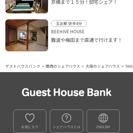
京橋まで１５分！邸宅シェア！
玉出駅 徒歩4分
BEEHIVE HOUSE
難波や梅田まで直通で行けます！
ゲストハウスバンク
>
関西のシェアハウス
>
大阪のシェアハウス
>
TAI
お気に入り
シェアハウスとは
ENGLISH