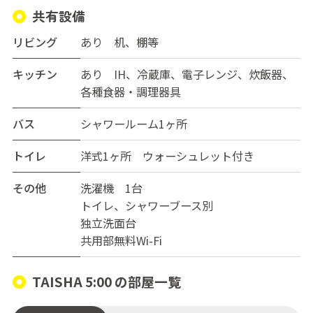
ん！
共有設備
・梅田・難波へそれぞれ約10分： 大阪を代表する二大タ
ーミナルへ直通圏内。通勤も休日のお出かけも、驚くほ
リビング
あり 机、棚等
ど軽快です。
キッチン
あり IH、冷蔵庫、電子レンジ、炊飯器、
・USJがすぐそば： 休日には話題のエリアへ気軽に足を
各種食器・調理器具
運べます。
・兵庫（尼崎・神戸）方面もスムーズ：大阪と兵庫の結
バス
シャワールーム1ヶ所
節点として、広範囲に動ける機動力があります。この機
動力が、あなたのライフスタイルを劇的に変えてくれる
トイレ
洋式1ヶ所 ウォーシュレット付き
はずです。
その他
洗濯機 1台
新しい空間で新しい毎日を。個性豊かな【TAISHA5:00】
トイレ、シャワーブース別
で、あなたらしさを楽しむ生活を始めませんか？お問い
独立洗面台
合わせをお待ちしております！
共用部無料Wi-Fi
TAISHA 5:00 の部屋一覧