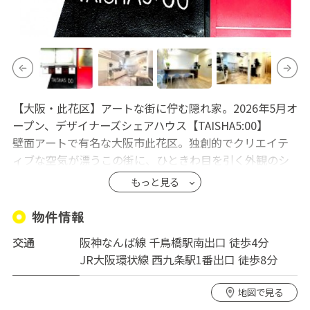
【大阪・此花区】アートな街に佇む隠れ家。2026年5月オ
ープン、デザイナーズシェアハウス【TAISHA5:00】
壁面アートで有名な大阪市此花区。独創的でクリエイテ
ィブな空気が漂うこの街に、ひときわ目を引く外観のシ
ェアハウス【TAISHA5:00】が2026年5月に新規オープン
もっと見る
します！ 外壁から内装に至るまで、デザイナーのこだわ
りが詰まったフルリノベーション物件。 全5室という贅沢
物件情報
な少人数制で、プライベートを大切にしながら、おしゃ
交通
阪神なんば線 千鳥橋駅南出口 徒歩4分
れなシェアライフを楽しめます。
JR大阪環状線 西九条駅1番出口 徒歩8分
【TAISHA5:00】4つの魅力
地図で見る
1.街の空気をまとう独特な外観＆フルリノベーション