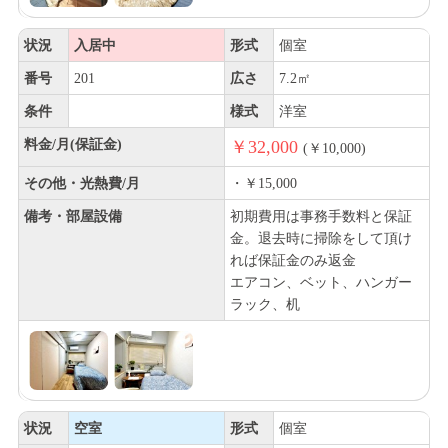
状況
入居中
形式
個室
番号
201
広さ
7.2㎡
条件
様式
洋室
料金/月(保証金)
￥32,000
(￥10,000)
その他・光熱費/月
・￥15,000
備考・部屋設備
初期費用は事務手数料と保証
金。退去時に掃除をして頂け
れば保証金のみ返金
エアコン、ベット、ハンガー
ラック、机
状況
空室
形式
個室