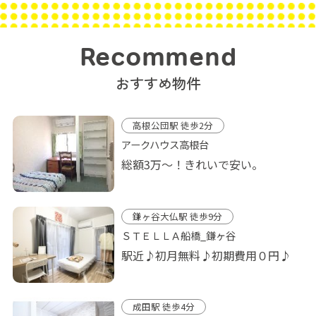
Recommend
おすすめ物件
高根公団駅 徒歩2分
アークハウス高根台
総額3万～！きれいで安い。
鎌ヶ谷大仏駅 徒歩9分
ＳＴＥＬＬＡ船橋_鎌ヶ谷
駅近♪初月無料♪初期費用０円♪
成田駅 徒歩4分