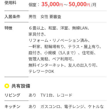
応。共用スペースでは、住人同士でご飯を食べたり、旅
使用料
35,000
50,000
個室：
～
/月
円
円
や趣味の話をしたり、自然と交流が生まれます。
入居条件
男性
女性
要審査
庭ではBBQやテントサウナも楽しめます。
「今日は誰かと釣りへ」
特徴
６畳以上
和室
洋室
無線LAN
「仕事終わりに焚き火」
家具付き
「休日はみんなで外遊び」
リフォーム・リノベーション済み
そんな日常がここにはあります。
一軒家
駐輪場有り
テラス・屋上有り
庭付き
小規模（5人まで）
住宅街
ROMAN BASE 君津が大切にしているのは、“同じ趣味を
管理人常駐
ペア利用可
持つ仲間とつながること”。
無料インターネット
友人の出入り可
テレワークOK
ただ住むだけじゃない。
仲間を作り、仲間と遊び、もう一度青春を楽しむ。
共有設備
大人になってからの“居場所”を、ここで。
リビング
あり TV 1台、レコード
キッチン
あり ガスコンロ、電子レンジ、ケトルな