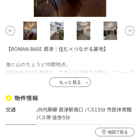
【ROMAN BASE 君津｜住む×つながる基地】
海と山のちょうど中間地点。
ROMAN BASE 君津は、アウトドア好きや旅人、フリーラ
ンスが集まる“秘密基地型”シェアハウスです。
もっと見る
君津駅からバスで15分、「市民体育館」バス停から徒歩5
物件情報
分。自然にアクセスしやすく、休日は海へ、山へ、その
交通
JR内房線 君津駅南口 バス15分 市民体育館
まま遊びに行ける立地。趣味を全力で楽しみたい人にぴ
バス停 徒歩5分
ったりの拠点です。
地図で見る
個室は全5部屋。Wi-Fi完備で、リモートワークにも対