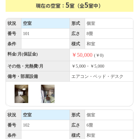
5
5
現在の空室：
室（全
室中）
状況
空室
形式
個室
番号
101
広さ
8畳
条件
様式
和室
料金/月(保証金)
￥50,000
(￥0)
その他・光熱費/月
￥5,000・￥5,000
備考・部屋設備
エアコン・ベッド・デスク
状況
空室
形式
個室
番号
102
広さ
6畳
条件
様式
和室