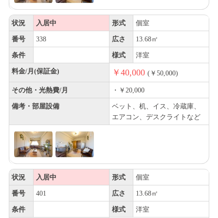
状況
入居中
形式
個室
番号
338
広さ
13.68㎡
条件
様式
洋室
料金/月(保証金)
￥40,000
(￥50,000)
その他・光熱費/月
・￥20,000
備考・部屋設備
ベット、机、イス、冷蔵庫、
エアコン、デスクライトなど
状況
入居中
形式
個室
番号
401
広さ
13.68㎡
条件
様式
洋室