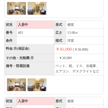
状況
入居中
形式
個室
番号
403
広さ
13.68㎡
条件
様式
洋室
料金/月(保証金)
￥41,000
(￥50,000)
その他・光熱費/月
・￥20,000
備考・部屋設備
ベット、机、イス、冷蔵庫、
エアコン、デスクライトなど
状況
入居中
形式
個室