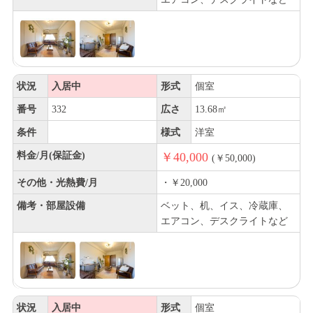
状況
入居中
形式
個室
番号
332
広さ
13.68㎡
条件
様式
洋室
料金/月(保証金)
￥40,000
(￥50,000)
その他・光熱費/月
・￥20,000
備考・部屋設備
ベット、机、イス、冷蔵庫、
エアコン、デスクライトなど
状況
入居中
形式
個室