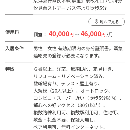
京浜急行電鉄本線 屏風浦駅改札口 バス4分
汐見台ストアー バス停より徒歩5分
地図で見る
使用料
40,000
46,000
個室：
～
/月
円
円
入居条件
男性
女性
有効期限内の身分証明書。緊急
連絡先の登録が必要になります。
特徴
６畳以上
洋室
無線LAN
家具付き
リフォーム・リノベーション済み
駐輪場有り
テラス・屋上有り
大規模（20人以上）
オートロック
コンビニ・スーパー近い（徒歩5分以内）
都心への好アクセス（30分以内）
複数路線利用可
複数駅利用可
住宅街
敷金・礼金不要
保証人無し
ペア利用可
無料インターネット