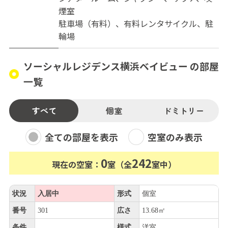
煙室
駐車場（有料）、有料レンタサイクル、駐
輪場
ソーシャルレジデンス横浜ベイビュー の部屋
一覧
すべて
個室
ドミトリー
全ての部屋を表示
空室のみ表示
0
242
現在の空室：
室（全
室中）
状況
入居中
形式
個室
番号
301
広さ
13.68㎡
条件
様式
洋室