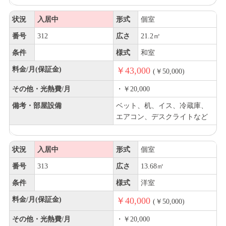
状況
入居中
形式
個室
番号
312
広さ
21.2㎡
条件
様式
和室
料金/月(保証金)
￥43,000
(￥50,000)
その他・光熱費/月
・￥20,000
備考・部屋設備
ベット、机、イス、冷蔵庫、
エアコン、デスクライトなど
状況
入居中
形式
個室
番号
313
広さ
13.68㎡
条件
様式
洋室
料金/月(保証金)
￥40,000
(￥50,000)
その他・光熱費/月
・￥20,000