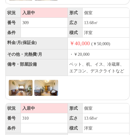
状況
入居中
形式
個室
番号
309
広さ
13.68㎡
条件
様式
洋室
料金/月(保証金)
￥40,000
(￥50,000)
その他・光熱費/月
・￥20,000
備考・部屋設備
ベット、机、イス、冷蔵庫、
エアコン、デスクライトなど
状況
入居中
形式
個室
番号
310
広さ
13.68㎡
条件
様式
洋室