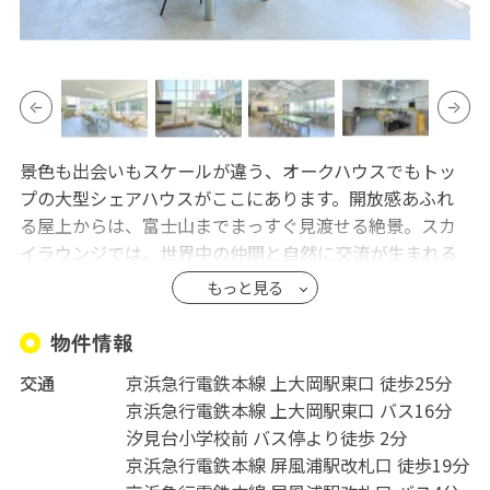
景色も出会いもスケールが違う、オークハウスでもトッ
プの大型シェアハウスがここにあります。開放感あふれ
る屋上からは、富士山までまっすぐ見渡せる絶景。スカ
イラウンジでは、世界中の仲間と自然に交流が生まれる
心地よい時間。他にも大きなラウンジやキッチン、大浴
もっと見る
場など充実した共有施設が自慢の物件です。最寄りの上
大岡駅からは2路線が使えて、横浜へ約10分・品川へ約30
物件情報
分という抜群のアクセス。暮らしが変わる、毎日が広が
交通
京浜急行電鉄本線 上大岡駅東口 徒歩25分
る。そんなシェアハウスへようこそ。
京浜急行電鉄本線 上大岡駅東口 バス16分
※2名入居は月2万円追加。保証金は全額契約料に充当さ
汐見台小学校前 バス停より徒歩 2分
れ返金不可。
京浜急行電鉄本線 屏風浦駅改札口 徒歩19分