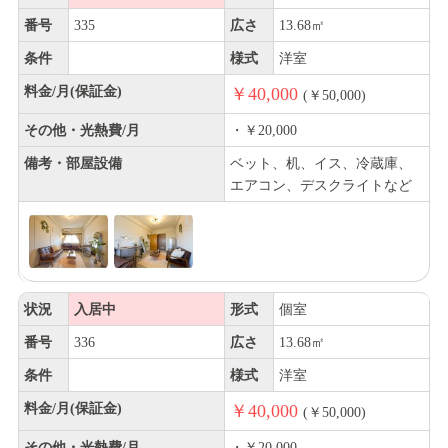
番号
335
広さ
13.68㎡
条件
様式
洋室
料金/月(保証金)
￥40,000
(￥50,000)
その他・光熱費/月
・￥20,000
備考・部屋設備
ベット、机、イス、冷蔵庫、
エアコン、デスクライトなど
状況
入居中
形式
個室
番号
336
広さ
13.68㎡
条件
様式
洋室
料金/月(保証金)
￥40,000
(￥50,000)
その他・光熱費/月
・￥20,000