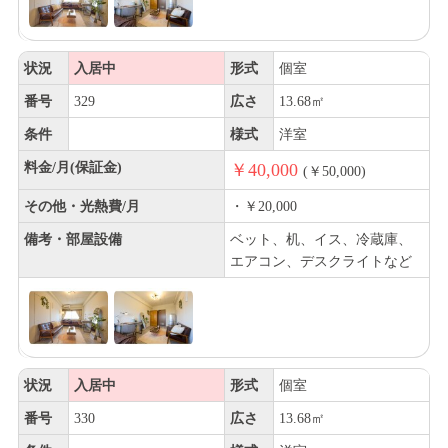
状況
入居中
形式
個室
番号
329
広さ
13.68㎡
条件
様式
洋室
料金/月(保証金)
￥40,000
(￥50,000)
その他・光熱費/月
・￥20,000
備考・部屋設備
ベット、机、イス、冷蔵庫、
エアコン、デスクライトなど
状況
入居中
形式
個室
番号
330
広さ
13.68㎡