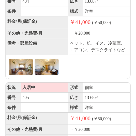
番号
404
広さ
13.68㎡
条件
様式
洋室
料金/月(保証金)
￥41,000
(￥50,000)
その他・光熱費/月
・￥20,000
備考・部屋設備
ベット、机、イス、冷蔵庫、
エアコン、デスクライトなど
状況
入居中
形式
個室
番号
405
広さ
13.68㎡
条件
様式
洋室
料金/月(保証金)
￥41,000
(￥50,000)
その他・光熱費/月
・￥20,000