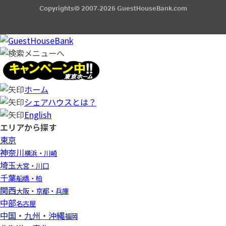
Copyrights© 2007-2026 GuestHouseBank.com
ホーム
シェアハウスとは？
English
エリアから探す
東京
神奈川
横浜・川崎
埼玉
大宮・川口
千葉
船橋・柏
関西
大阪・京都・兵庫
中部
名古屋
中国・九州・沖縄
福岡