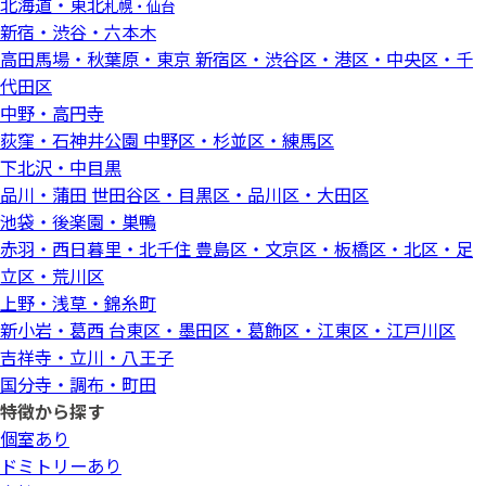
北海道・東北
札幌・仙台
新宿・渋谷・六本木
高田馬場・秋葉原・東京
新宿区・渋谷区・港区・中央区・千
代田区
中野・高円寺
荻窪・石神井公園
中野区・杉並区・練馬区
下北沢・中目黒
品川・蒲田
世田谷区・目黒区・品川区・大田区
池袋・後楽園・巣鴨
赤羽・西日暮里・北千住
豊島区・文京区・板橋区・北区・足
立区・荒川区
上野・浅草・錦糸町
新小岩・葛西
台東区・墨田区・葛飾区・江東区・江戸川区
吉祥寺・立川・八王子
国分寺・調布・町田
特徴から探す
個室あり
ドミトリーあり