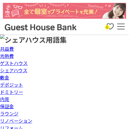
0
共益費
光熱費
ゲストハウス
シェアハウス
敷金
デポジット
ドミトリー
内見
保証金
ラウンジ
リノベーション
リフォーム