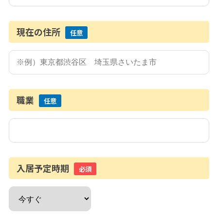
現在の住所
任意
職業
任意
入居予定時期
必須