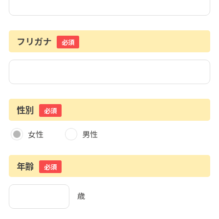
フリガナ
必須
性別
必須
女性
男性
年齢
必須
歳