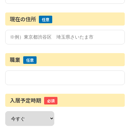
現在の住所
任意
職業
任意
入居予定時期
必須