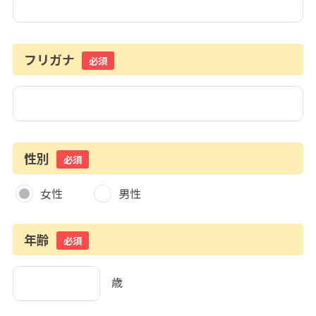
フリガナ
必須
性別
必須
女性
男性
年齢
必須
歳