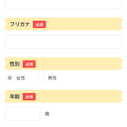
フリガナ
必須
性別
必須
女性
男性
年齢
必須
歳