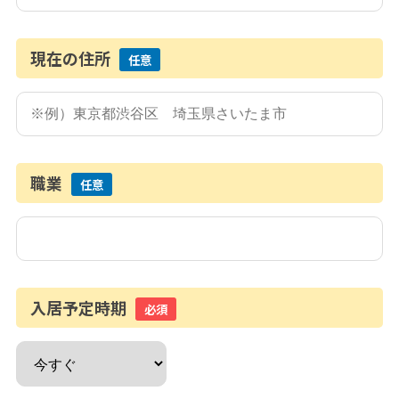
現在の住所
任意
職業
任意
入居予定時期
必須