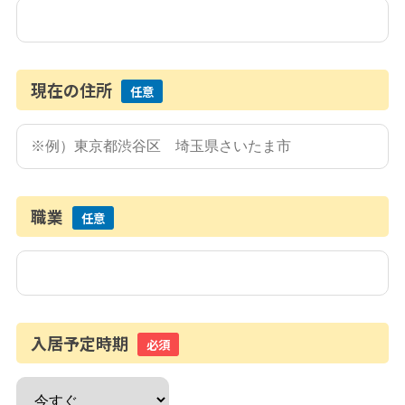
現在の住所
任意
職業
任意
入居予定時期
必須