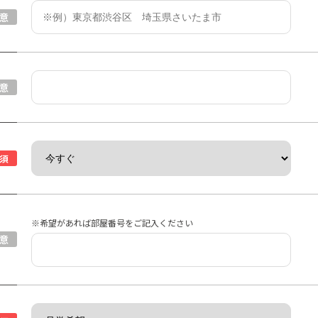
意
意
須
※希望があれば部屋番号をご記入ください
意