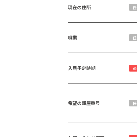
現在の住所
任
職業
任
入居予定時期
必
希望の部屋番号
任