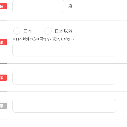
歳
須
日本
日本以外
※日本以外の方は国籍をご記入ください
須
須
意