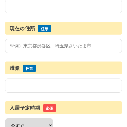
現在の住所
任意
職業
任意
入居予定時期
必須