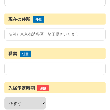
現在の住所
任意
職業
任意
入居予定時期
必須