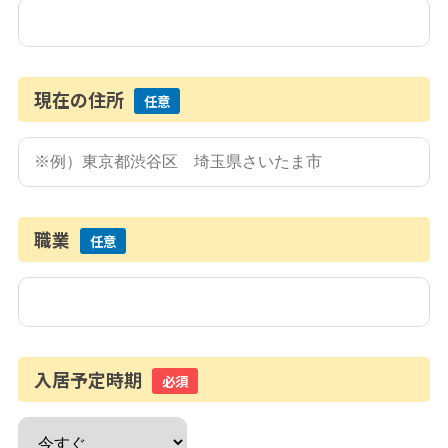
現在の住所
任意
職業
任意
入居予定時期
必須