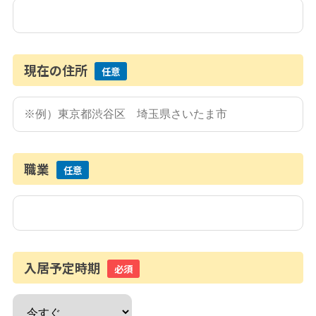
現在の住所
任意
職業
任意
入居予定時期
必須