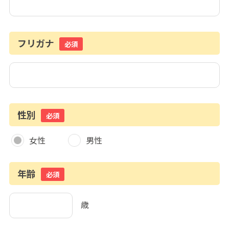
フリガナ
必須
性別
必須
女性
男性
年齢
必須
歳