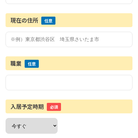
現在の住所
任意
職業
任意
入居予定時期
必須