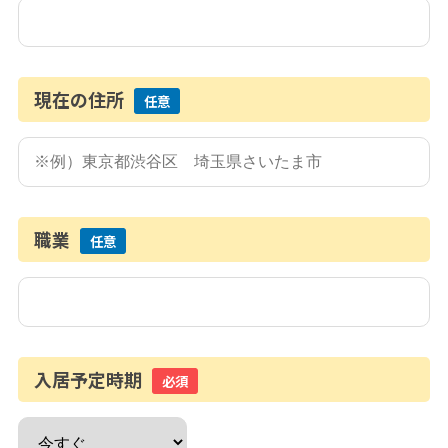
現在の住所
任意
職業
任意
入居予定時期
必須