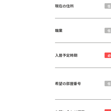
現在の住所
任
職業
任
入居予定時期
必
希望の部屋番号
任