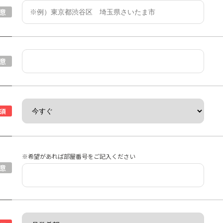
意
意
須
※希望があれば部屋番号をご記入ください
意