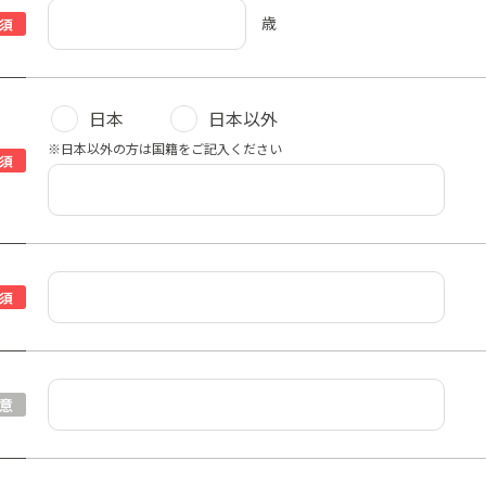
歳
須
日本
日本以外
※日本以外の方は国籍をご記入ください
須
須
意