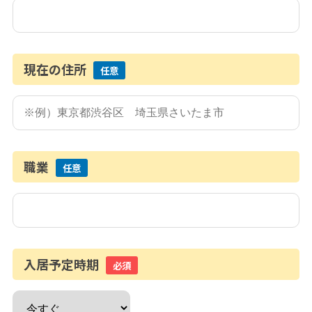
現在の住所
任意
職業
任意
入居予定時期
必須