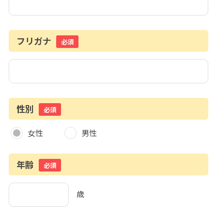
フリガナ
必須
性別
必須
女性
男性
年齢
必須
歳