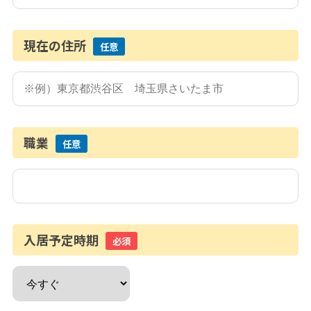
現在の住所
任意
職業
任意
入居予定時期
必須