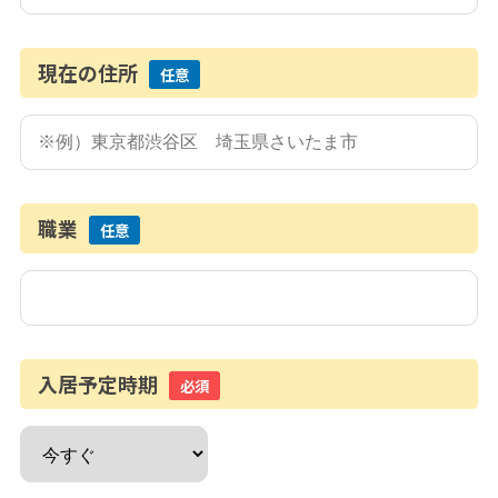
現在の住所
任意
職業
任意
入居予定時期
必須