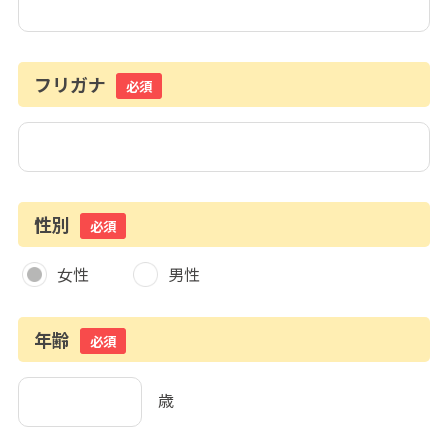
フリガナ
必須
性別
必須
女性
男性
年齢
必須
歳