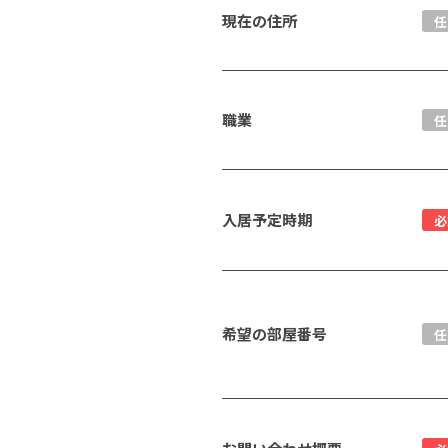
現在の住所
任
職業
任
入居予定時期
必
希望の部屋番号
任