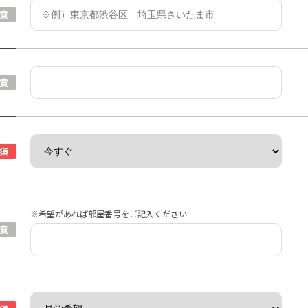
意
意
須
※希望があれば部屋番号をご記入ください
意