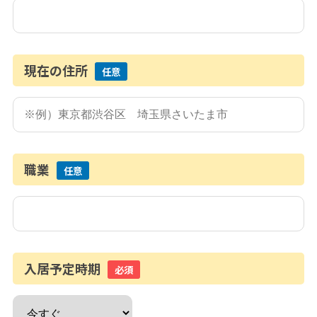
現在の住所
任意
職業
任意
入居予定時期
必須