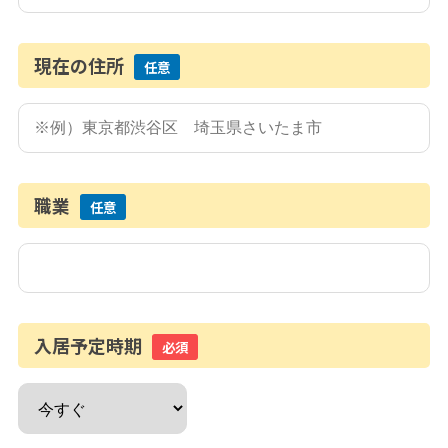
現在の住所
任意
職業
任意
入居予定時期
必須