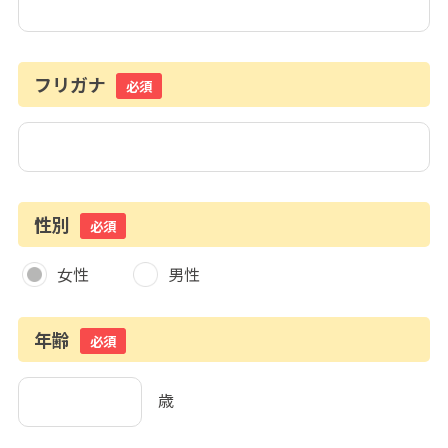
フリガナ
必須
性別
必須
女性
男性
年齢
必須
歳