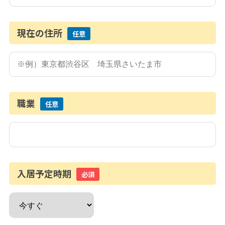
現在の住所
任意
職業
任意
入居予定時期
必須