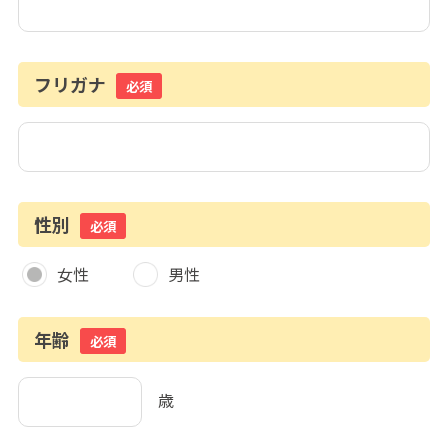
フリガナ
必須
性別
必須
女性
男性
年齢
必須
歳