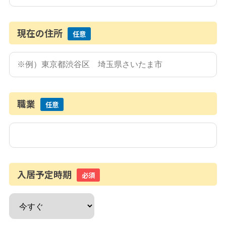
現在の住所
任意
職業
任意
入居予定時期
必須