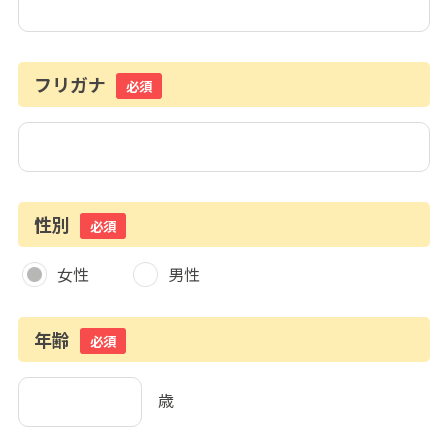
フリガナ
必須
性別
必須
女性
男性
年齢
必須
歳