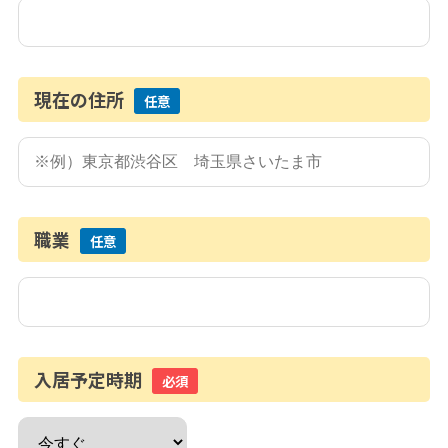
現在の住所
任意
職業
任意
入居予定時期
必須