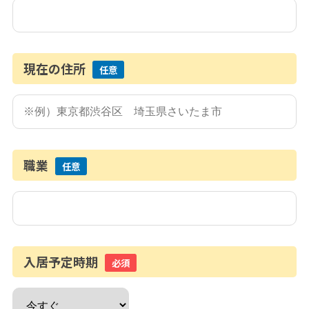
現在の住所
任意
職業
任意
入居予定時期
必須