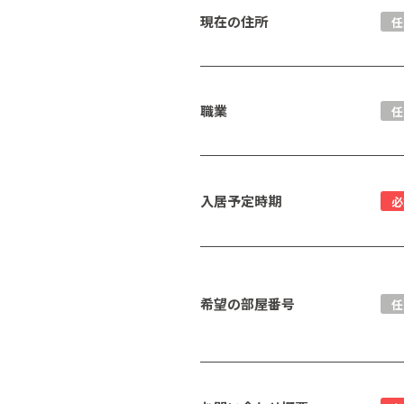
現在の住所
任
職業
任
入居予定時期
必
希望の部屋番号
任