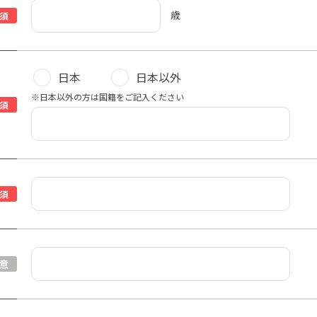
歳
須
日本
日本以外
※日本以外の方は国籍をご記入ください
須
須
意