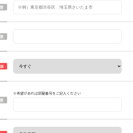
意
意
須
※希望があれば部屋番号をご記入ください
意