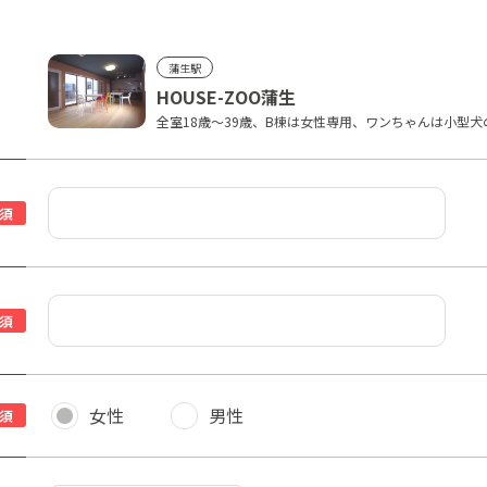
蒲生駅
HOUSE-ZOO蒲生
全室18歳～39歳、B棟は女性専用、ワンちゃんは小型
須
須
女性
男性
須