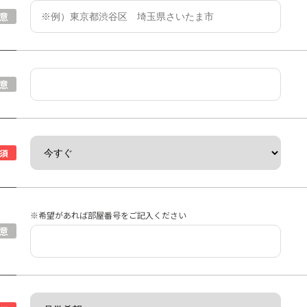
意
意
須
※希望があれば部屋番号をご記入ください
意