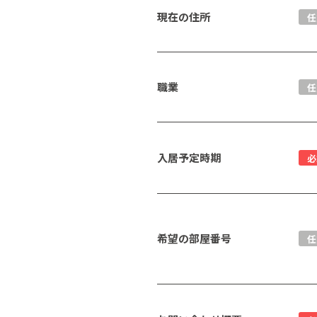
現在の住所
任
職業
任
入居予定時期
必
希望の部屋番号
任