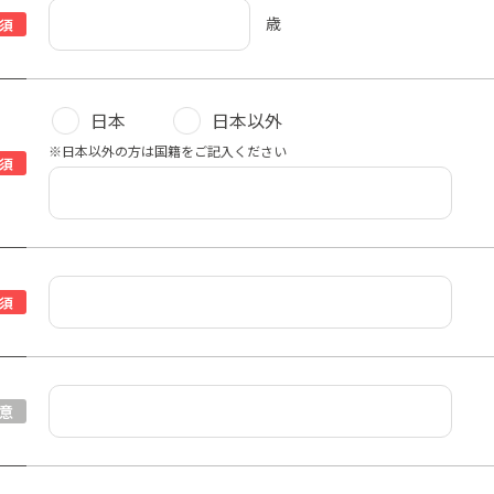
歳
須
日本
日本以外
※日本以外の方は国籍をご記入ください
須
須
意