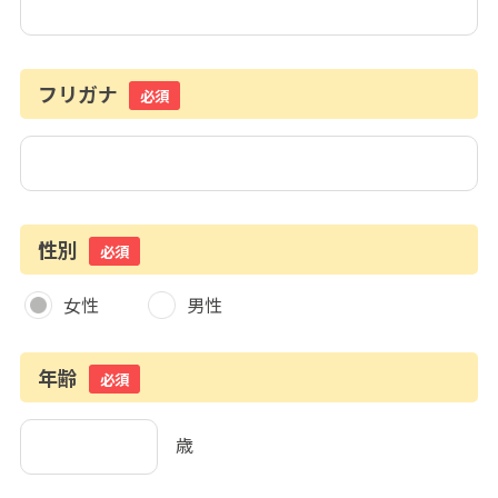
フリガナ
必須
性別
必須
女性
男性
年齢
必須
歳