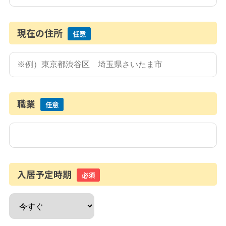
現在の住所
任意
職業
任意
入居予定時期
必須