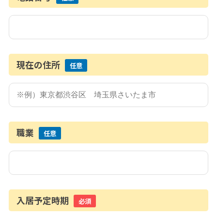
現在の住所
任意
職業
任意
入居予定時期
必須