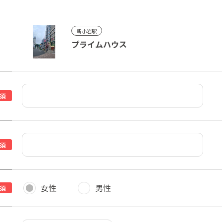
新小岩駅
プライムハウス
須
須
女性
男性
須