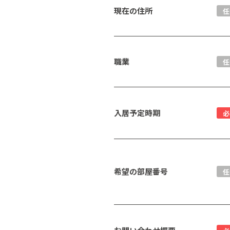
現在の住所
任
職業
任
入居予定時期
必
希望の部屋番号
任