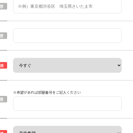
意
意
須
※希望があれば部屋番号をご記入ください
意