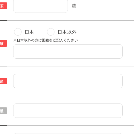
歳
須
日本
日本以外
※日本以外の方は国籍をご記入ください
須
須
意