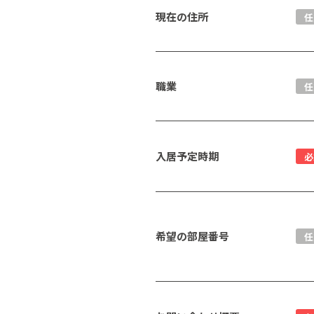
現在の住所
任
職業
任
入居予定時期
必
希望の部屋番号
任