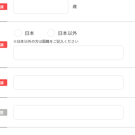
歳
須
日本
日本以外
※日本以外の方は国籍をご記入ください
須
須
意