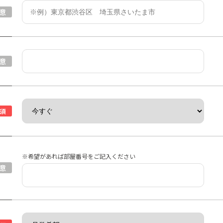
意
意
須
※希望があれば部屋番号をご記入ください
意