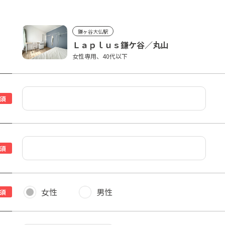
鎌ヶ谷大仏駅
Ｌａｐｌｕｓ鎌ケ谷／丸山
女性専用、40代以下
須
須
女性
男性
須