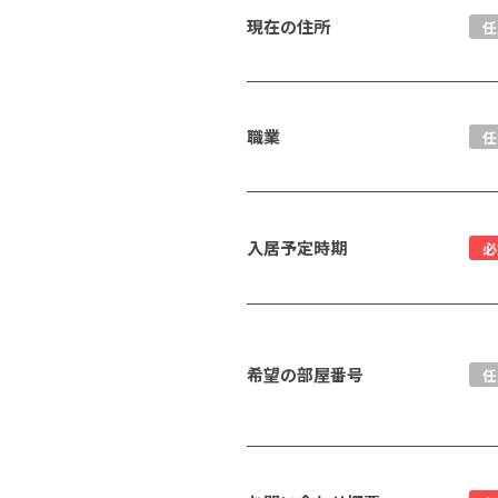
現在の住所
任
職業
任
入居予定時期
必
希望の部屋番号
任