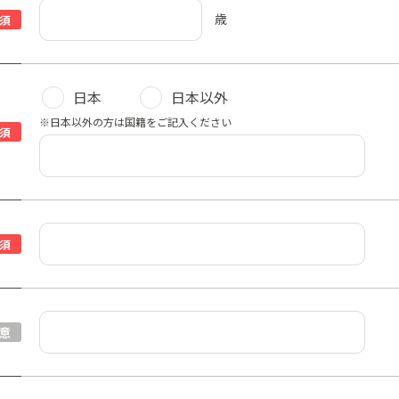
歳
須
日本
日本以外
※日本以外の方は国籍をご記入ください
須
須
意