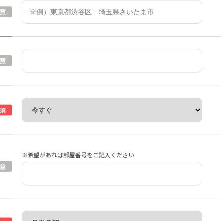
意
意
須
※希望があれば部屋番号をご記入ください
意