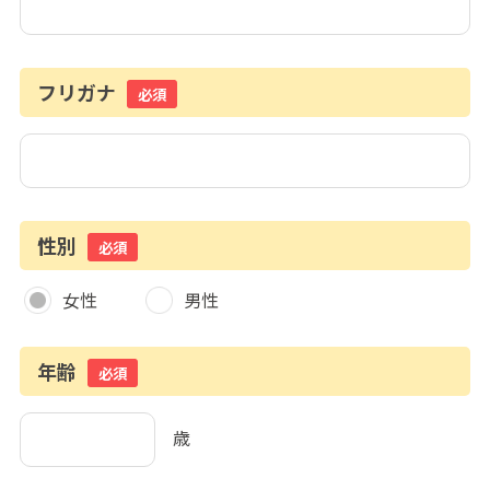
フリガナ
必須
性別
必須
女性
男性
年齢
必須
歳