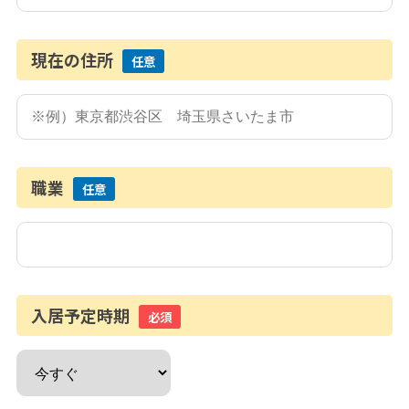
現在の住所
任意
職業
任意
入居予定時期
必須