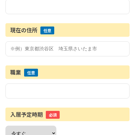
現在の住所
任意
職業
任意
入居予定時期
必須